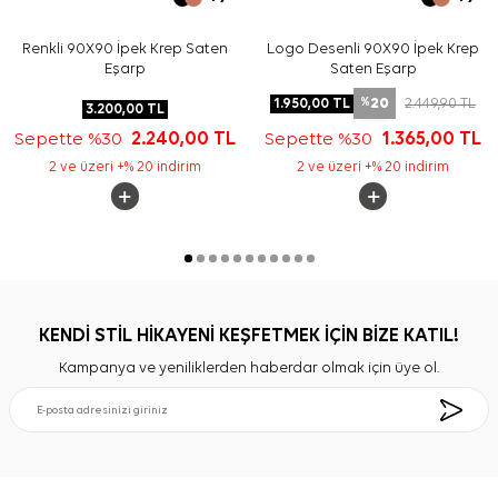
Renkli 90X90 İpek Krep Saten
Logo Desenli 90X90 İpek Krep
Eşarp
Saten Eşarp
20
1.950,00
TL
2.449,90
TL
%
3.200,00
TL
Sepette %30
2.240,00
TL
Sepette %30
1.365,00
TL
2 ve üzeri +% 20 indirim
2 ve üzeri +% 20 indirim
KENDİ STİL HİKAYENİ KEŞFETMEK İÇİN BİZE KATIL!
Kampanya ve yeniliklerden haberdar olmak için üye ol.