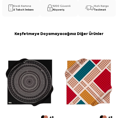
Kredi Kartına
%100 Güvenli
Hızlı Kargo
4 Taksit İmkanı
Alışveriş
Teslimat
Keşfetmeye Doyamayacağınız Diğer Ürünler
+9
+9