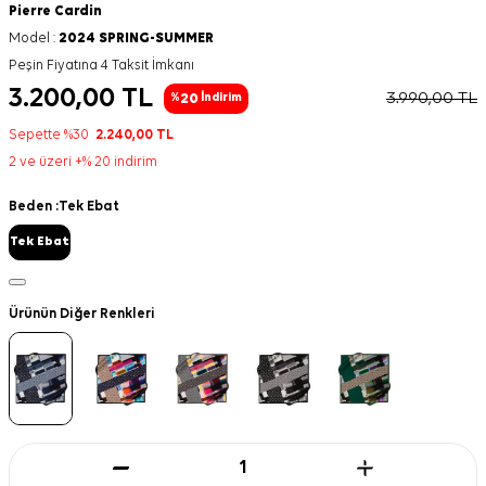
Pierre Cardin
Model :
2024 SPRING-SUMMER
Peşin Fiyatına 4 Taksit İmkanı
3.200,00
TL
3.990,00
TL
20
%
İndirim
Sepette %30
2.240,00
TL
2 ve üzeri +% 20 indirim
Beden :
Tek Ebat
Tek Ebat
Ürünün Diğer Renkleri