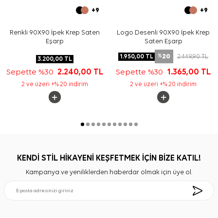
+9
+9
Renkli 90X90 İpek Krep Saten
Logo Desenli 90X90 İpek Krep
Eşarp
Saten Eşarp
20
1.950,00
TL
2.449,90
TL
%
3.200,00
TL
Sepette %30
2.240,00
TL
Sepette %30
1.365,00
TL
2 ve üzeri +% 20 indirim
2 ve üzeri +% 20 indirim
KENDİ STİL HİKAYENİ KEŞFETMEK İÇİN BİZE KATIL!
Kampanya ve yeniliklerden haberdar olmak için üye ol.