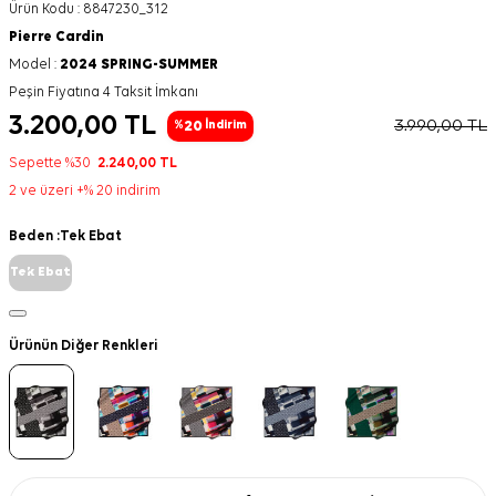
Ürün Kodu :
8847230_312
Pierre Cardin
Model :
2024 SPRING-SUMMER
Peşin Fiyatına 4 Taksit İmkanı
3.200,00
TL
3.990,00
TL
20
%
İndirim
Sepette %30
2.240,00
TL
2 ve üzeri +% 20 indirim
Beden :
Tek Ebat
Tek Ebat
Ürünün Diğer Renkleri