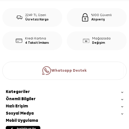
2249 TL Üzeri
%100 Güvenli
Ücretsiz Kargo
Alışveriş
Kredi Kartına
Mağazada
4 Taksit İmkanı
Değişim
Whatsapp Destek
Kategoriler
Önemli Bilgiler
Hızlı Erişim
Sosyal Medya
Mobil Uygulama