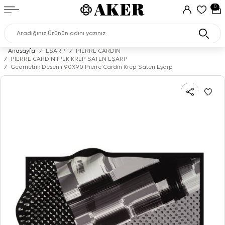
0
Anasayfa
/
EŞARP
/
PIERRE CARDIN
/
PİERRE CARDİN İPEK KREP SATEN EŞARP
/
Geometrik Desenli 90X90 Pierre Cardin Krep Saten Eşarp