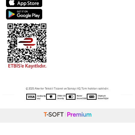
© 2025 Akerler Tekstil Ticaret ve Sanayi A.Ş. Tüm hakları saklıdır.