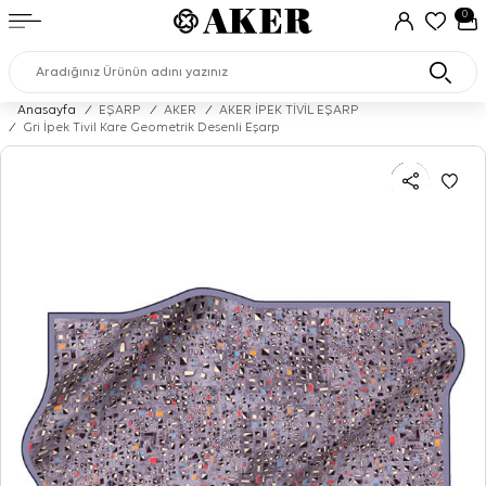
0
Anasayfa
/
EŞARP
/
AKER
/
AKER İPEK TİVİL EŞARP
/
Gri İpek Tivil Kare Geometrik Desenli Eşarp