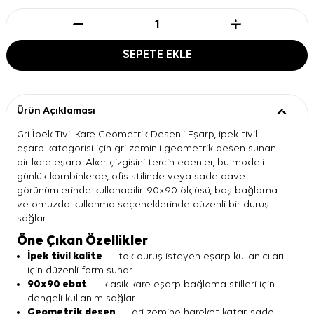
SEPETE EKLE
Ürün Açıklaması
Gri İpek Tivil Kare Geometrik Desenli Eşarp, ipek tivil
eşarp kategorisi için gri zeminli geometrik desen sunan
bir kare eşarp. Aker çizgisini tercih edenler, bu modeli
günlük kombinlerde, ofis stilinde veya sade davet
görünümlerinde kullanabilir. 90x90 ölçüsü, baş bağlama
ve omuzda kullanma seçeneklerinde düzenli bir duruş
sağlar.
Öne Çıkan Özellikler
İpek tivil kalite
— tok duruş isteyen eşarp kullanıcıları
için düzenli form sunar.
90x90 ebat
— klasik kare eşarp bağlama stilleri için
dengeli kullanım sağlar.
Geometrik desen
— gri zemine hareket katar, sade