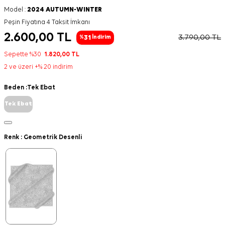
Model :
2024 AUTUMN-WINTER
Peşin Fiyatına 4 Taksit İmkanı
2.600,00
TL
3.790,00
TL
31
%
İndirim
Sepette %30
1.820,00
TL
2 ve üzeri +% 20 indirim
Beden :
Tek Ebat
Tek Ebat
Renk :
Geometrik Desenli