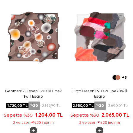
Bakım
Yıkama ve bakım için ürün etiketindeki talimatları
izleyiniz. İpek ve hassas eşarpların elde bakım gerektiren
uygun durumlarında
Aker İpek Eşarp Şampuanı
kullanabilirsiniz.
Sıkça Sorulan Sorular
Gri İpek Tivil Kare Geometrik Desenli Eşarp ölçüsü
nedir?
Bu eşarp hangi kaliteye sahiptir?
Geometrik desenli eşarp hangi renklerle kombinlenir?
Aker ipek tivil eşarp günlük kullanım için uygun mudur?
+8
Geometrik Desenli 90X90 İpek
Fırça Desenli 90X90 İpek Twill
Twill Eşarp
Eşarp
20
20
1.720,00
TL
2.149,90
TL
2.950,00
TL
3.690,01
TL
%
%
Sepette %30
1.204,00
TL
Sepette %30
2.065,00
TL
2 ve üzeri +% 20 indirim
2 ve üzeri +% 20 indirim