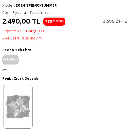
Model :
2024 SPRING-SUMMER
Peşin Fiyatına 4 Taksit İmkanı
2.490,00
TL
3.690,01
TL
33
%
İndirim
Sepette %30
1.743,00
TL
2 ve üzeri +% 20 indirim
Beden :
Tek Ebat
Tek Ebat
Renk :
Çiçek Desenli