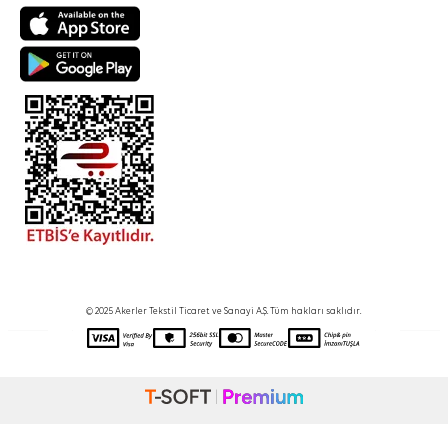
© 2025 Akerler Tekstil Ticaret ve Sanayi A.Ş. Tüm hakları saklıdır.