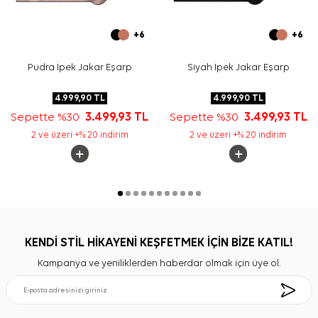
+6
+6
Pudra İpek Jakar Eşarp
Siyah İpek Jakar Eşarp
4.999,90
TL
4.999,90
TL
Sepette %30
3.499,93
TL
Sepette %30
3.499,93
TL
2 ve üzeri +% 20 indirim
2 ve üzeri +% 20 indirim
KENDİ STİL HİKAYENİ KEŞFETMEK İÇİN BİZE KATIL!
Kampanya ve yeniliklerden haberdar olmak için üye ol.