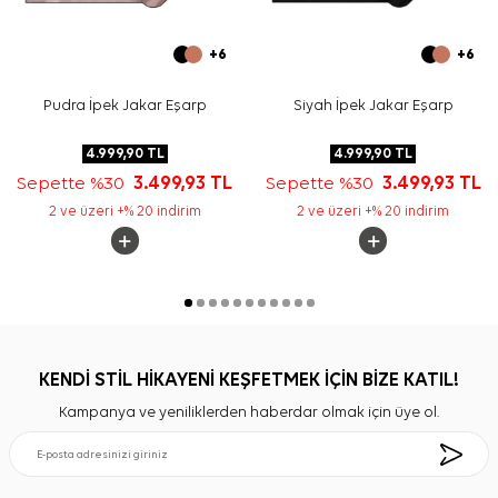
+6
+6
Pudra İpek Jakar Eşarp
Siyah İpek Jakar Eşarp
4.999,90
TL
4.999,90
TL
Sepette %30
3.499,93
TL
Sepette %30
3.499,93
TL
2 ve üzeri +% 20 indirim
2 ve üzeri +% 20 indirim
KENDİ STİL HİKAYENİ KEŞFETMEK İÇİN BİZE KATIL!
Kampanya ve yeniliklerden haberdar olmak için üye ol.