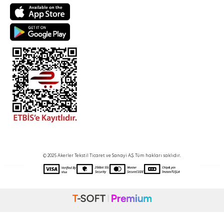
© 2025 Akerler Tekstil Ticaret ve Sanayi A.Ş. Tüm hakları saklıdır.