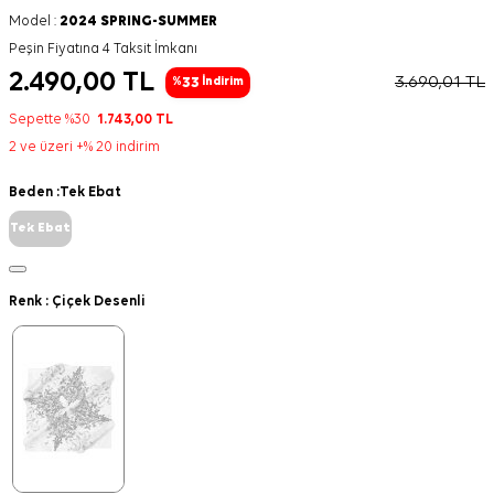
Model :
2024 SPRING-SUMMER
Peşin Fiyatına 4 Taksit İmkanı
2.490,00
TL
3.690,01
TL
33
%
İndirim
Sepette %30
1.743,00
TL
2 ve üzeri +% 20 indirim
Beden :
Tek Ebat
Tek Ebat
Renk :
Çiçek Desenli