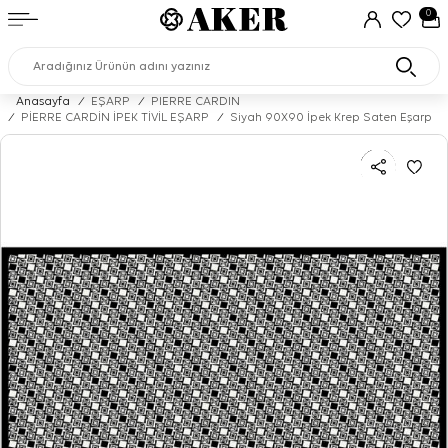
0
Anasayfa
/
EŞARP
/
PIERRE CARDIN
/
PİERRE CARDİN İPEK TİVİL EŞARP
/
Siyah 90X90 İpek Krep Saten Eşarp