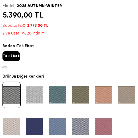
Model :
2025 AUTUMN-WINTER
5.390,00
TL
Sepette %30
3.773,00
TL
2 ve üzeri +% 20 indirim
Beden :
Tek Ebat
Tek Ebat
Ürünün Diğer Renkleri