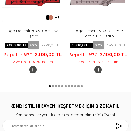
+7
Logo Desenli 90X90 İpek Twill
Logo Desenli 90X90 Pierre
Eşarp
Cardin Tivil Eşarp
25
25
3.000,00
TL
3.990,00
TL
3.000,00
TL
3.990,00
TL
%
%
Sepette %30
2.100,00
TL
Sepette %30
2.100,00
TL
2 ve üzeri +% 20 indirim
2 ve üzeri +% 20 indirim
KENDİ STİL HİKAYENİ KEŞFETMEK İÇİN BİZE KATIL!
Kampanya ve yeniliklerden haberdar olmak için üye ol.