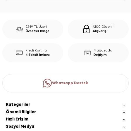
2249 TL Üzeri
%100 Güvenli
Ücretsiz Kargo
Alışveriş
Kredi Kartına
Mağazada
4 Taksit İmkanı
Değişim
Whatsapp Destek
Kategoriler
Önemli Bilgiler
Hızlı Erişim
Sosyal Medya