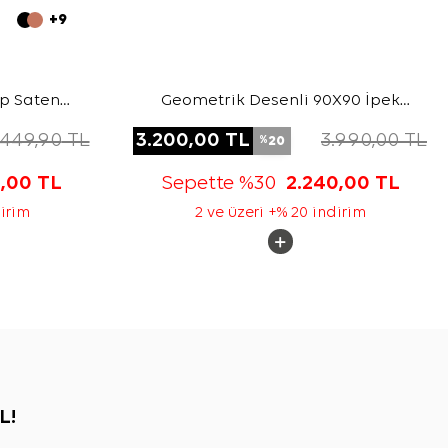
+9
ep Saten
Geometrik Desenli 90X90 İpek
Krep Saten Eşarp
.449,90
TL
3.200,00
TL
3.990,00
TL
20
%
5,00
TL
Sepette %30
2.240,00
TL
dirim
2 ve üzeri +% 20 indirim
L!