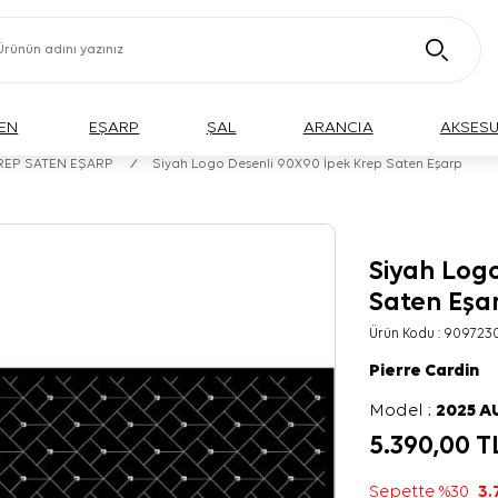
EN
EŞARP
ŞAL
ARANCIA
AKSES
KREP SATEN EŞARP
/
Siyah Logo Desenli 90X90 İpek Krep Saten Eşarp
Siyah Log
Saten Eşa
Ürün Kodu :
909723
Pierre Cardin
Model :
2025 
5.390,00
T
Sepette %30
3.