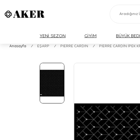
YENİ SEZON
GİYİM
BÜYÜK BED
Anasayfa
/
EŞARP
/
PIERRE CARDIN
/
PİERRE CARDİN İPEK 