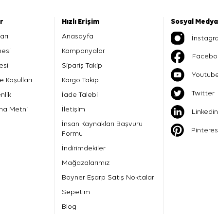
er
Hızlı Erişim
Sosyal Medya
arı
Anasayfa
İnstagr
mesi
Kampanyalar
Facebo
esi
Sipariş Takip
Youtub
e Koşulları
Kargo Takip
Twitter
nlik
İade Talebi
ma Metni
İletişim
Linkedin
İnsan Kaynakları Başvuru
Pinteres
Formu
İndirimdekiler
Mağazalarımız
Boyner Eşarp Satış Noktaları
Sepetim
Blog