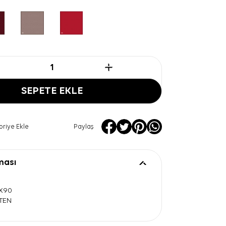
SEPETE EKLE
oriye Ekle
Paylaş
ması
0X90
ATEN