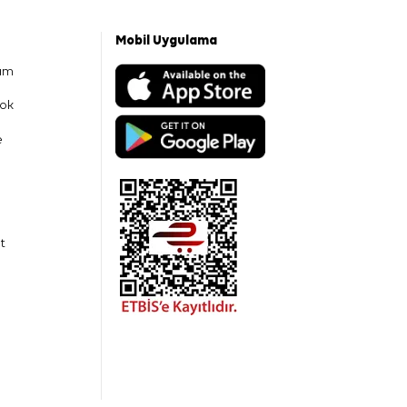
Mobil Uygulama
am
ok
e
t