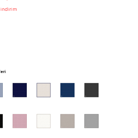
 indirim
leri