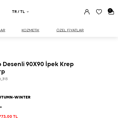
0
TR / TL
UAR
KOZMETİK
ÖZEL FİYATLAR
o Desenli 90X90 İpek Krep
rp
0_313
AUTUMN-WINTER
L
773,00
TL