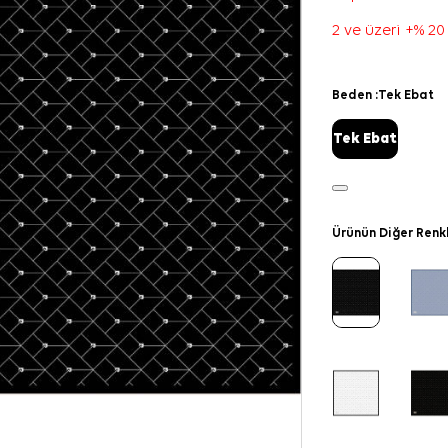
2 ve üzeri +% 20
Beden :
Tek Ebat
Tek Ebat
Ürünün Diğer Renk