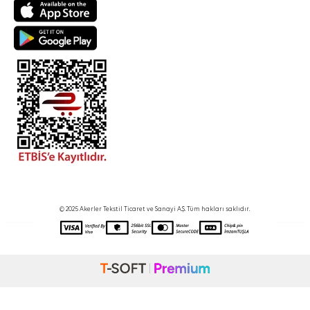
© 2025 Akerler Tekstil Ticaret ve Sanayi A.Ş. Tüm hakları saklıdır.