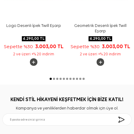
Logo Desenli İpek Twill Eşarp
Geometrik Desenli İpek Twill
Eşarp
4.290,00
TL
4.290,00
TL
Sepette %30
3.003,00
TL
Sepette %30
3.003,00
TL
2 ve üzeri +% 20 indirim
2 ve üzeri +% 20 indirim
KENDİ STİL HİKAYENİ KEŞFETMEK İÇİN BİZE KATIL!
Kampanya ve yeniliklerden haberdar olmak için üye ol.