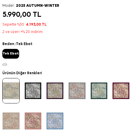
Model :
2025 AUTUMN-WINTER
5.990,00
TL
Sepette %30
4.193,00
TL
2 ve üzeri +% 20 indirim
Beden :
Tek Ebat
Tek Ebat
Ürünün Diğer Renkleri