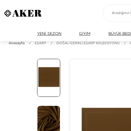
YENİ SEZON
GİYİM
BÜYÜK BED
Anasayfa
/
EŞARP
/
DOĞAL İÇERİKLİ EŞARP KOLEKSİYONU
/