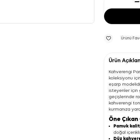
Ürünü Fav
Ürün Açıkla
Kahverengi Pam
koleksiyonu iç
eşarp modelidir
isteyenler için
geçişlerinde ra
kahverengi ton
kurmanıza yard
Öne Çıkan 
Pamuk kali
doğal içerikli
Düz kahver