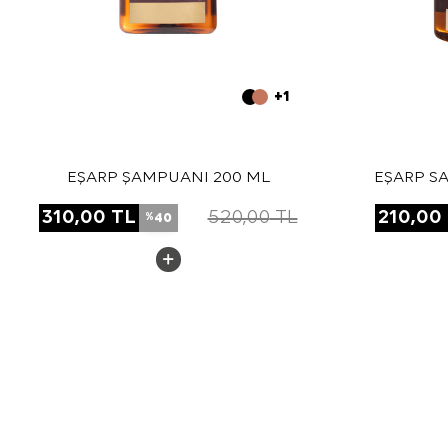
+1
EŞARP ŞAMPUANI 200 ML
EŞARP SA
310,00
TL
520,00
TL
210,00
40
%