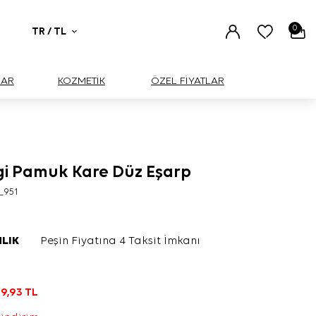
0
TR / TL
UAR
KOZMETİK
ÖZEL FİYATLAR
i Pamuk Kare Düz Eşarp
_951
LIK
Peşin Fiyatına 4 Taksit İmkanı
9,93
TL