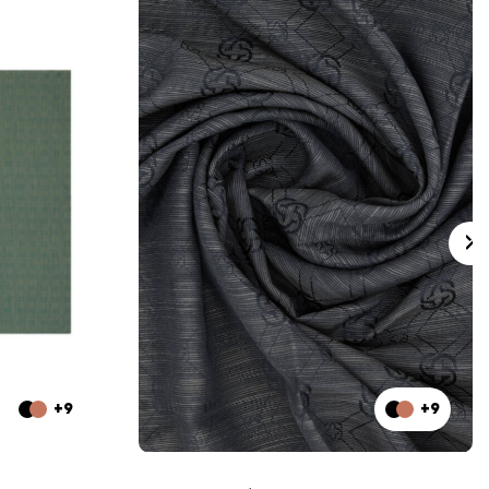
+9
+9