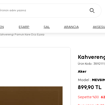
EN
EŞARP
ŞAL
ARANCIA
AKSES
Kahverengi Pamuk Kare Düz Eşarp
Kahvereng
Ürün Kodu :
3892111
Aker
Model :
MEVSIM
899,90
TL
Sepette %30
62