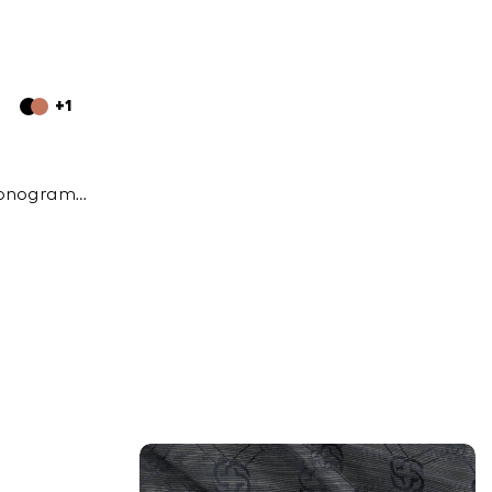
+1
Monogram
ı