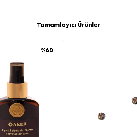
Bakım
Yıkama ve bakım
Elde hassas ba
eşarplar için
A
Tamamlayıcı Ürünler
Sıkça Soru
Kahverengi 
kalitesine sahip
%
60
Bu eşarp des
Hangi kombinl
Bu ürün kare