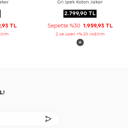
akar
Gri İpek Koton Jakar
2.799,90
TL
9,93
TL
Sepette %30
1.959,93
TL
dirim
2 ve üzeri +% 20 indirim
L!