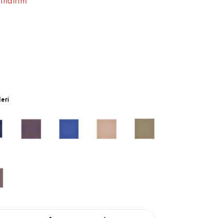
 indirim
leri