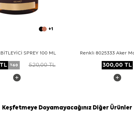
+1
BİTLEYİCİ SPREY 100 ML
Renkli 8025333 Aker 
Eşarp Mıknatıs
TL
520,00
TL
300,00
TL
60
%
Keşfetmeye Doyamayacağınız Diğer Ürünler