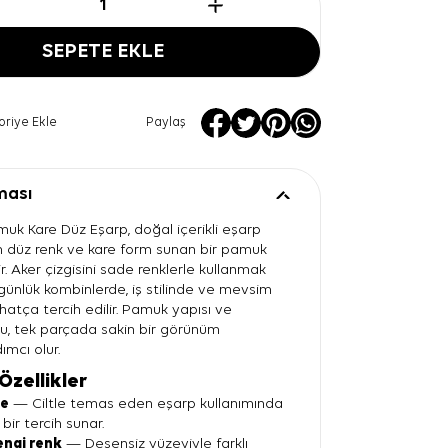
SEPETE EKLE
oriye Ekle
Paylaş
ması
uk Kare Düz Eşarp, doğal içerikli eşarp
in düz renk ve kare form sunan bir pamuk
. Aker çizgisini sade renklerle kullanmak
 günlük kombinlerde, iş stilinde ve mevsim
hatça tercih edilir. Pamuk yapısı ve
u, tek parçada sakin bir görünüm
ımcı olur.
Özellikler
te
— Ciltle temas eden eşarp kullanımında
 bir tercih sunar.
engi renk
— Desensiz yüzeyiyle farklı