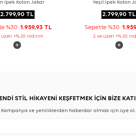
n İpek Koton Jakar
Yeşil İpek Koton J
2.799,90
TL
2.799,90
TL
te %30
1.959,93
TL
Sepette %30
1.95
 üzeri +% 20 indirim
2 ve üzeri +% 20 in
ENDİ STİL HİKAYENİ KEŞFETMEK İÇİN BİZE KATI
Kampanya ve yeniliklerden haberdar olmak için üye ol.