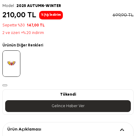
Model :
2025 AUTUMN-WINTER
210,00
TL
699,90
TL
70
%
İndirim
Sepette %30
147,00
TL
2 ve üzeri +% 20 indirim
Ürünün Diğer Renkleri
Tükendi
Gelince Haber Ver
Ürün Açıklaması