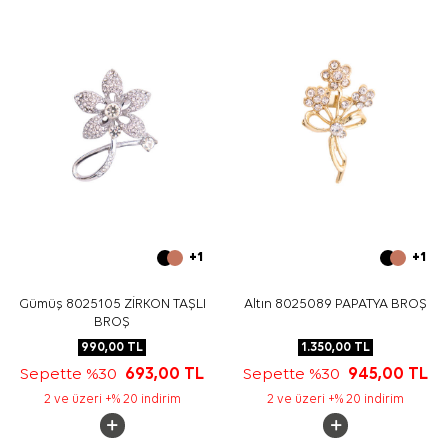
+1
+1
Gümüş 8025105 ZİRKON TAŞLI
Altın 8025089 PAPATYA BROŞ
BROŞ
990,00
TL
1.350,00
TL
Sepette %30
693,00
TL
Sepette %30
945,00
TL
2 ve üzeri +% 20 indirim
2 ve üzeri +% 20 indirim