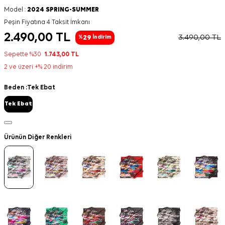
Model :
2024 SPRING-SUMMER
Peşin Fiyatına 4 Taksit İmkanı
2.490,00
TL
3.490,00
TL
29
%
İndirim
Sepette %30
1.743,00
TL
2 ve üzeri +% 20 indirim
Beden :
Tek Ebat
Tek Ebat
Ürünün Diğer Renkleri