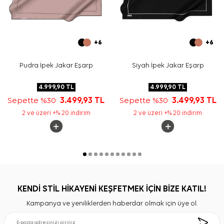
+6
+6
Pudra İpek Jakar Eşarp
Siyah İpek Jakar Eşarp
4.999,90
TL
4.999,90
TL
Sepette %30
3.499,93
TL
Sepette %30
3.499,93
TL
2 ve üzeri +% 20 indirim
2 ve üzeri +% 20 indirim
KENDİ STİL HİKAYENİ KEŞFETMEK İÇİN BİZE KATIL!
Kampanya ve yeniliklerden haberdar olmak için üye ol.