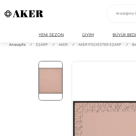
YENİ SEZON
GİYİM
BÜYÜK BED
Anasayfa
/
EŞARP
/
AKER
/
AKER POLYESTER EŞARP
/
Be