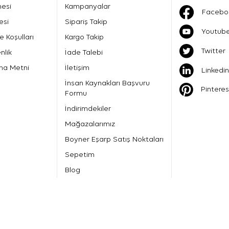
mesi
Kampanyalar
Facebo
esi
Sipariş Takip
Youtub
e Koşulları
Kargo Takip
Twitter
nlik
İade Talebi
ma Metni
İletişim
Linkedin
İnsan Kaynakları Başvuru
Pinteres
Formu
İndirimdekiler
Mağazalarımız
Boyner Eşarp Satış Noktaları
Sepetim
Blog