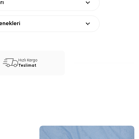
rı
nekleri
Hızlı Kargo
Teslimat