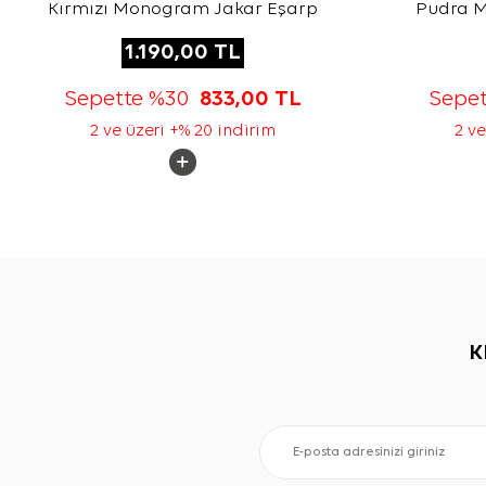
Kırmızı Monogram Jakar Eşarp
Pudra 
1.190,00
TL
Sepette %30
833,00
TL
Sepe
2 ve üzeri +% 20 indirim
2 ve
K