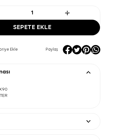
SEPETE EKLE
oriye Ekle
Paylaş
ması
0X90
STER