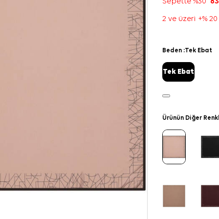
Sepette %30
83
2 ve üzeri +% 20
Beden :
Tek Ebat
Tek Ebat
Ürünün Diğer Renk