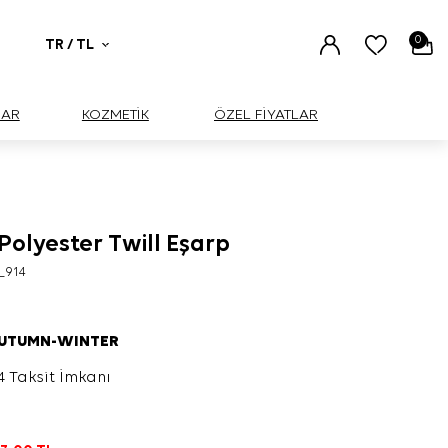
0
TR / TL
UAR
KOZMETİK
ÖZEL FİYATLAR
Polyester Twill Eşarp
_914
AUTUMN-WINTER
4 Taksit İmkanı
L