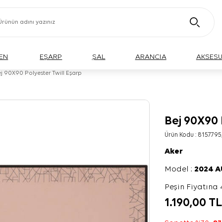
EN
EŞARP
ŞAL
ARANCIA
AKSES
j 90X90 Polyester Twill Eşarp
Bej 90X90 
Ürün Kodu :
8157795
Aker
Model :
2024 
Peşin Fiyatına 
1.190,00
T