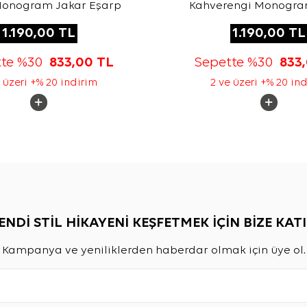
Monogram Jakar Eşarp
Kahverengi Monogra
Eşarp
1.190,00
TL
1.190,00
TL
tte %30
833,00
TL
Sepette %30
833
 üzeri +% 20 indirim
2 ve üzeri +% 20 in
ENDİ STİL HİKAYENİ KEŞFETMEK İÇİN BİZE KATI
Kampanya ve yeniliklerden haberdar olmak için üye ol.