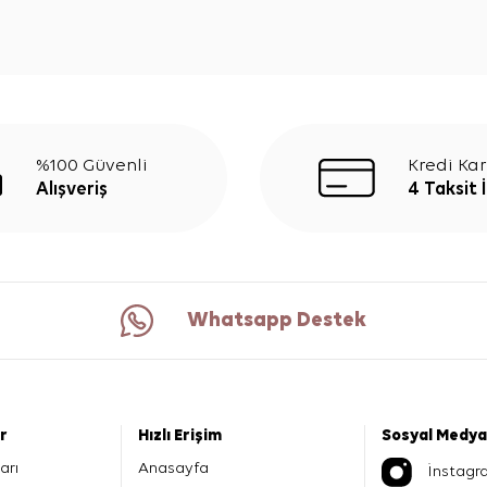
%100 Güvenli
Kredi Kar
Alışveriş
4 Taksit 
Whatsapp Destek
er
Hızlı Erişim
Sosyal Medya
arı
Anasayfa
İnstagr