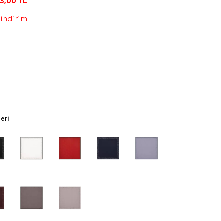
3,00
TL
 indirim
leri