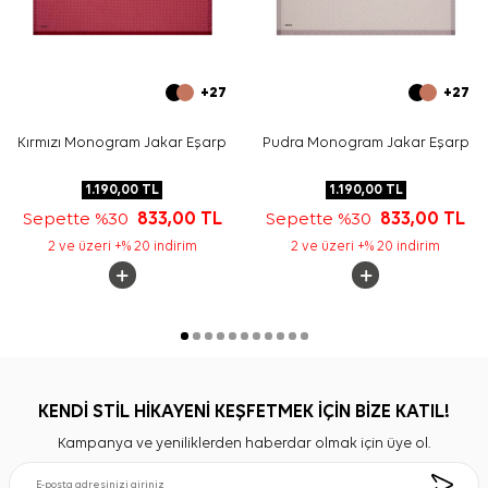
+27
+27
Kırmızı Monogram Jakar Eşarp
Pudra Monogram Jakar Eşarp
1.190,00
TL
1.190,00
TL
Sepette %30
833,00
TL
Sepette %30
833,00
TL
2 ve üzeri +% 20 indirim
2 ve üzeri +% 20 indirim
KENDİ STİL HİKAYENİ KEŞFETMEK İÇİN BİZE KATIL!
Kampanya ve yeniliklerden haberdar olmak için üye ol.