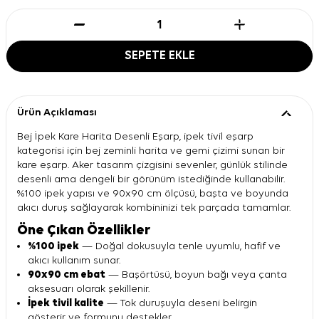
SEPETE EKLE
Ürün Açıklaması
Bej İpek Kare Harita Desenli Eşarp, ipek tivil eşarp
kategorisi için bej zeminli harita ve gemi çizimi sunan bir
kare eşarp. Aker tasarım çizgisini sevenler, günlük stilinde
desenli ama dengeli bir görünüm istediğinde kullanabilir.
%100 ipek yapısı ve 90x90 cm ölçüsü, başta ve boyunda
akıcı duruş sağlayarak kombininizi tek parçada tamamlar.
Öne Çıkan Özellikler
%100 ipek
— Doğal dokusuyla tenle uyumlu, hafif ve
akıcı kullanım sunar.
90x90 cm ebat
— Başörtüsü, boyun bağı veya çanta
aksesuarı olarak şekillenir.
İpek tivil kalite
— Tok duruşuyla deseni belirgin
gösterir ve formunu destekler.