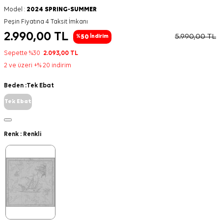
Model :
2024 SPRING-SUMMER
Peşin Fiyatına 4 Taksit İmkanı
2.990,00
TL
5.990,00
TL
50
%
İndirim
Sepette %30
2.093,00
TL
2 ve üzeri +% 20 indirim
Beden :
Tek Ebat
Tek Ebat
Renk :
Renkli