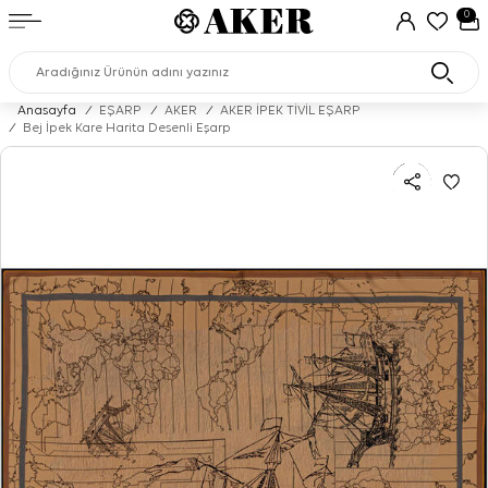
0
Anasayfa
/
EŞARP
/
AKER
/
AKER İPEK TİVİL EŞARP
/
Bej İpek Kare Harita Desenli Eşarp