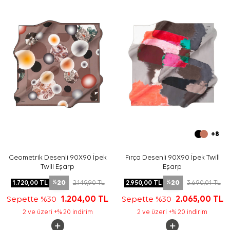
uygundur.
Bakım
Yıkama ve bakım için ürün etiketindeki talimatları
izleyiniz. İpek ve hassas eşarplarda nazik leke
müdahalesi gerektiğinde
Aker İpek Eşarp Şampuanı
kullanmayı tercih edebilirsiniz.
Sıkça Sorulan Sorular
Bej İpek Kare Harita Desenli Eşarp hangi ölçüdedir?
Bu eşarbın materyali nedir?
Desen görünümü nasıldır?
Hangi renklerle kombinlenebilir?
+8
Geometrik Desenli 90X90 İpek
Fırça Desenli 90X90 İpek Twill
Twill Eşarp
Eşarp
20
20
1.720,00
TL
2.149,90
TL
2.950,00
TL
3.690,01
TL
%
%
Sepette %30
1.204,00
TL
Sepette %30
2.065,00
TL
2 ve üzeri +% 20 indirim
2 ve üzeri +% 20 indirim