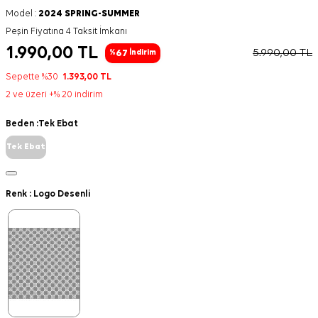
Model :
2024 SPRING-SUMMER
Peşin Fiyatına 4 Taksit İmkanı
1.990,00
TL
5.990,00
TL
67
%
İndirim
Sepette %30
1.393,00
TL
2 ve üzeri +% 20 indirim
Beden :
Tek Ebat
Tek Ebat
Renk :
Logo Desenli