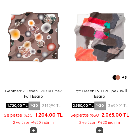
Yıkama ve bakım için ürün etiketindeki talimatları
izleyiniz. İpek ve hassas eşarplarda elde hassas bakım
veya leke temizliği gerektiğinde
Aker İpek Eşarp
Şampuanı
tercih edebilirsiniz.
Sıkça Sorulan Sorular
Bu eşarbın materyali nedir?
Siyah Beyaz İpek Kare Logo Desenli Eşarp ölçüsü
nedir?
Desen ve renk görünümü nasıldır?
Bu model çift taraflı kullanılabilir mi?
+8
Geometrik Desenli 90X90 İpek
Fırça Desenli 90X90 İpek Twill
Twill Eşarp
Eşarp
20
20
1.720,00
TL
2.149,90
TL
2.950,00
TL
3.690,01
TL
%
%
Sepette %30
1.204,00
TL
Sepette %30
2.065,00
TL
2 ve üzeri +% 20 indirim
2 ve üzeri +% 20 indirim