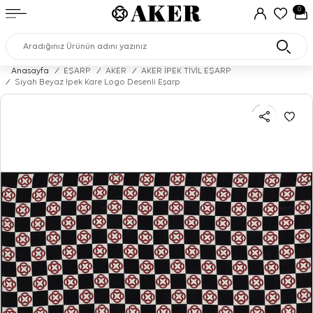
0
Anasayfa
/
EŞARP
/
AKER
/
AKER İPEK TİVİL EŞARP
/
Siyah Beyaz İpek Kare Logo Desenli Eşarp