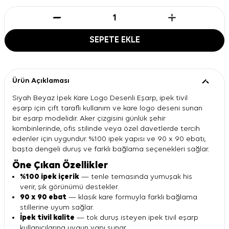
SEPETE EKLE
Ürün Açıklaması
Siyah Beyaz İpek Kare Logo Desenli Eşarp, ipek tivil
eşarp için çift taraflı kullanım ve kare logo deseni sunan
bir eşarp modelidir. Aker çizgisini günlük şehir
kombinlerinde, ofis stilinde veya özel davetlerde tercih
edenler için uygundur. %100 ipek yapısı ve 90 x 90 ebatı,
başta dengeli duruş ve farklı bağlama seçenekleri sağlar.
Öne Çıkan Özellikler
%100 ipek içerik
— tenle temasında yumuşak his
verir, şık görünümü destekler.
90 x 90 ebat
— klasik kare formuyla farklı bağlama
stillerine uyum sağlar.
İpek tivil kalite
— tok duruş isteyen ipek tivil eşarp
kullanıcılarına uygun yapı sunar.