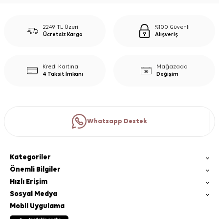
2249 TL Üzeri
%100 Güvenli
Ücretsiz Kargo
Alışveriş
Kredi Kartına
Mağazada
4 Taksit İmkanı
Değişim
Whatsapp Destek
Kategoriler
Önemli Bilgiler
Hızlı Erişim
Sosyal Medya
Mobil Uygulama