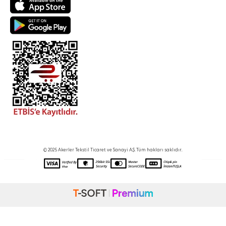
© 2025 Akerler Tekstil Ticaret ve Sanayi A.Ş. Tüm hakları saklıdır.