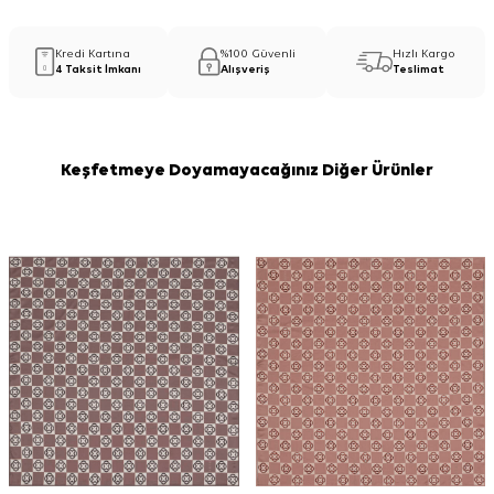
Kredi Kartına
%100 Güvenli
Hızlı Kargo
4 Taksit İmkanı
Alışveriş
Teslimat
Keşfetmeye Doyamayacağınız Diğer Ürünler