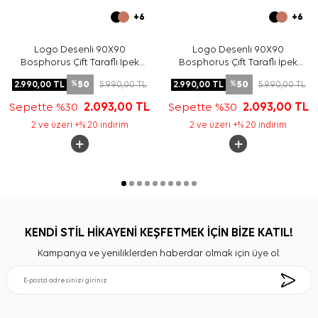
+6
+6
Logo Desenli 90X90
Logo Desenli 90X90
Bosphorus Çift Taraflı İpek
Bosphorus Çift Taraflı İpek
Twill Eşarp
Twill Eşarp
50
50
2.990,00
TL
5.990,00
TL
2.990,00
TL
5.990,00
TL
%
%
Sepette %30
2.093,00
TL
Sepette %30
2.093,00
TL
2 ve üzeri +% 20 indirim
2 ve üzeri +% 20 indirim
KENDİ STİL HİKAYENİ KEŞFETMEK İÇİN BİZE KATIL!
Kampanya ve yeniliklerden haberdar olmak için üye ol.