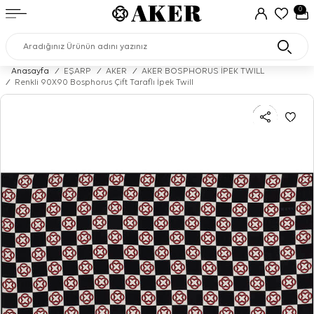
0
Anasayfa
/
EŞARP
/
AKER
/
AKER BOSPHORUS İPEK TWILL
/
Renkli 90X90 Bosphorus Çift Taraflı İpek Twill