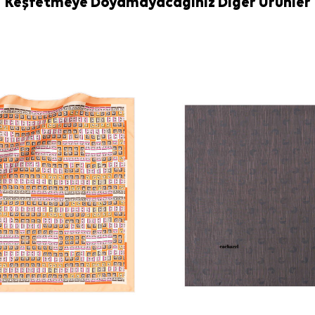
Keşfetmeye Doyamayacağınız Diğer Ürünler
Yıkama ve bakım
İpek ve hassas
bakım veya lek
tercih edebilirsi
Sıkça Soru
Gül Kurusu İ
Bu ipek eşar
Gül kurusu e
Ürünün kalite