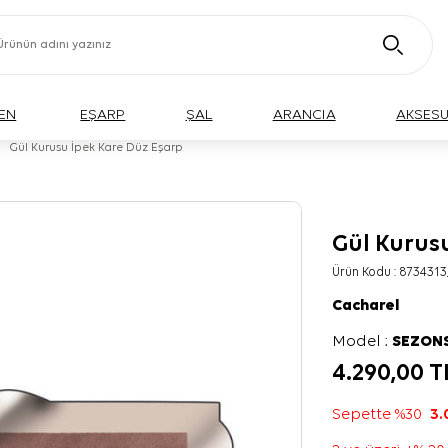
EN
EŞARP
ŞAL
ARANCIA
AKSES
Gül Kurusu İpek Kare Düz Eşarp
Gül Kurus
Ürün Kodu :
873431
Cacharel
Model :
SEZON
4.290,00
T
Sepette %30
3.