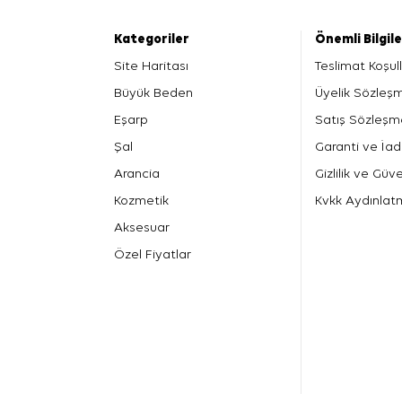
Kategoriler
Önemli Bilgil
Site Haritası
Teslimat Koşull
Büyük Beden
Üyelik Sözleş
Eşarp
Satış Sözleşm
Şal
Garanti ve İad
Arancia
Gizlilik ve Güve
Kozmetik
Kvkk Aydınlat
Aksesuar
Özel Fiyatlar