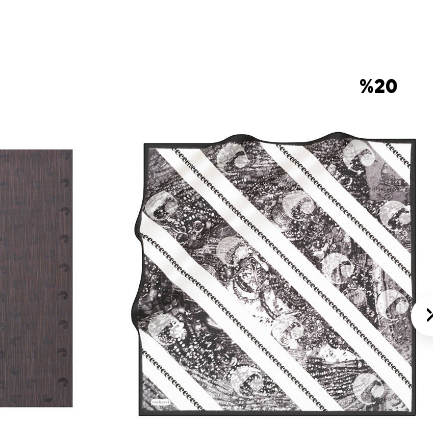
 için ürün etiketindeki talimatları izleyiniz.
 eşarplarda ürün etiketine uygun elde
e temizliği için
Aker İpek Eşarp Şampuanı
niz.
%
20
lan Sorular
pek Kare Düz Eşarp hangi ölçüdedir?
p desenli mi?
şarp hangi renklerle kombinlenir?
 bilgisi nedir?