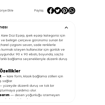
oriye Ekle
Paylaş
ması
 Kare Düz Eşarp, ipek eşarp kategorisi için
 ve belirgin çerçeve görünümü sunan bir
harel çizgisini seven, sade renklerle
kurmak isteyen kullanıcılar için günlük ve
 uygundur. 90 x 90 ebatı, boyunda, saçta
rklı bağlama seçenekleriyle düzenli duruş
Özellikler
t
— kare form, klasik bağlama stilleri için
ş sağlar.
 yüzeyde düzenli duruş ve tok bir
şturmaya yardımcı olur.
asarım
— desen yoğunluğu istemeyen
sade bir odak noktası yaratır.
ton
— krem, bej ve kahverengi parçalarla