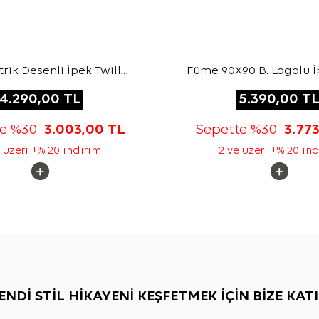
ik Desenli İpek Twill
Füme 90X90 B. Logolu İ
Eşarp
Jakar Eşarp
4.290,00
TL
5.390,00
T
te %30
3.003,00
TL
Sepette %30
3.77
 üzeri +% 20 indirim
2 ve üzeri +% 20 in
ENDİ STİL HİKAYENİ KEŞFETMEK İÇİN BİZE KATI