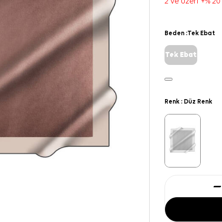
2 ve üzeri +% 20
Beden :
Tek Ebat
Tek Ebat
Renk :
Düz Renk