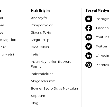
er
Hızlı Erişim
Sosyal Medya
arı
Anasayfa
İnstagr
mesi
Kampanyalar
Facebo
esi
Sipariş Takip
Youtub
e Koşulları
Kargo Takip
Twitter
nlik
İade Talebi
ma Metni
İletişim
Linkedin
İnsan Kaynakları Başvuru
Pinteres
Formu
İndirimdekiler
Mağazalarımız
Boyner Eşarp Satış Noktaları
Sepetim
Blog