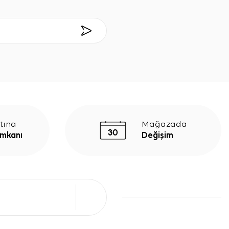
tına
Mağazada
İmkanı
Değişim