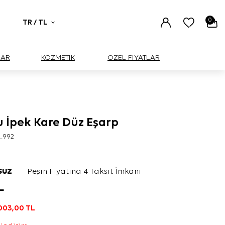
0
TR / TL
UAR
KOZMETİK
ÖZEL FİYATLAR
u İpek Kare Düz Eşarp
3_992
SUZ
Peşin Fiyatına 4 Taksit İmkanı
L
003,00
TL