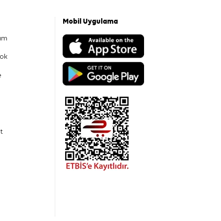
Mobil Uygulama
am
ok
e
t