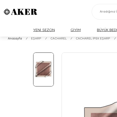
YENİ SEZON
GİYİM
BÜYÜK BED
Anasayfa
/
EŞARP
/
CACHAREL
/
CACHAREL İPEK EŞARP
/