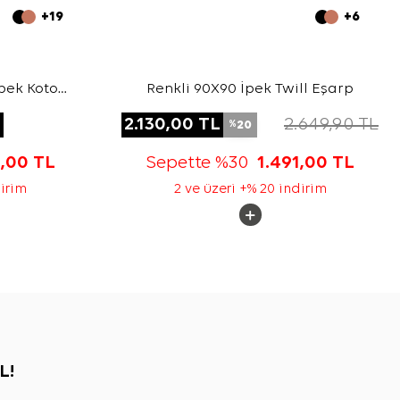
+19
+6
pek Koton
Renkli 90X90 İpek Twill Eşarp
L
2.130,00
TL
2.649,90
TL
20
%
3,00
TL
Sepette %30
1.491,00
TL
dirim
2 ve üzeri +% 20 indirim
L!