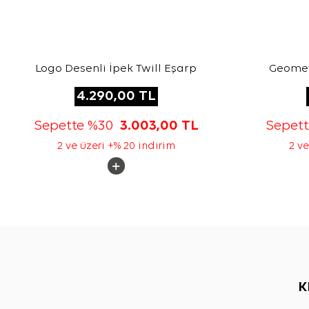
Logo Desenli İpek Twill Eşarp
Geometr
4.290,00
TL
Sepette %30
3.003,00
TL
Sepet
2 ve üzeri +% 20 indirim
2 ve
K