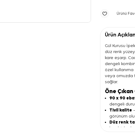
Ürünü Fav
Ürün Açıkla
Gül Kurusu İpek
düz renk yüzey
kare eşarp. Cac
dengeli kombin 
özel kullanıma
veya omuzda fa
sağlar.
Öne Çıkan 
90 x 90 eba
dengeli duru
Tivil kalite
—
görünüm olu
Düz renk t
kombinlerde 
Gül kurusu 