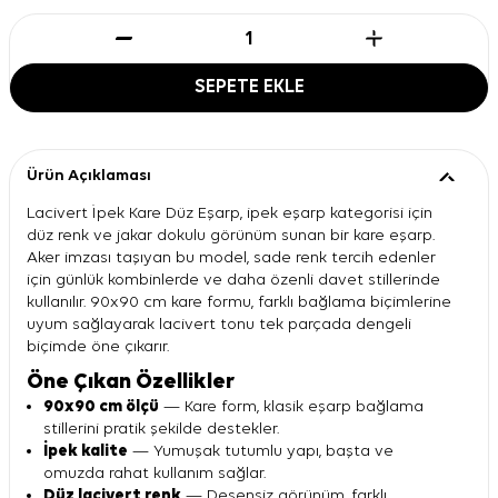
SEPETE EKLE
Ürün Açıklaması
Lacivert İpek Kare Düz Eşarp, ipek eşarp kategorisi için
düz renk ve jakar dokulu görünüm sunan bir kare eşarp.
Aker imzası taşıyan bu model, sade renk tercih edenler
için günlük kombinlerde ve daha özenli davet stillerinde
kullanılır. 90x90 cm kare formu, farklı bağlama biçimlerine
uyum sağlayarak lacivert tonu tek parçada dengeli
biçimde öne çıkarır.
Öne Çıkan Özellikler
90x90 cm ölçü
— Kare form, klasik eşarp bağlama
stillerini pratik şekilde destekler.
İpek kalite
— Yumuşak tutumlu yapı, başta ve
omuzda rahat kullanım sağlar.
Düz lacivert renk
— Desensiz görünüm, farklı