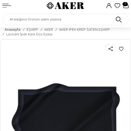
0
Anasayfa
/
EŞARP
/
AKER
/
AKER İPEK KREP SATEN EŞARP
/
Lacivert İpek Kare Düz Eşarp