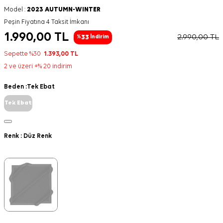
Model :
2023 AUTUMN-WINTER
Peşin Fiyatına 4 Taksit İmkanı
1.990,00
TL
2.990,00
TL
33
%
İndirim
Sepette %30
1.393,00
TL
2 ve üzeri +% 20 indirim
Beden :
Tek Ebat
Tek Ebat
Renk :
Düz Renk