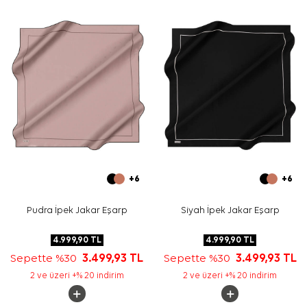
Yıkama ve bakım için ürün etiketindeki talimatları
izleyiniz. İpek ve hassas eşarpların elde hassas bakımı
için
Aker İpek Eşarp Şampuanı
kullanabilirsiniz.
Sıkça Sorulan Sorular
Lacivert İpek Kare Düz Eşarp hangi ölçüdedir?
Bu ürünün kumaş kalitesi nedir?
Eşarbın deseni nasıldır?
Lacivert eşarp hangi renklerle kombinlenir?
+6
+6
Pudra İpek Jakar Eşarp
Siyah İpek Jakar Eşarp
4.999,90
TL
4.999,90
TL
Sepette %30
3.499,93
TL
Sepette %30
3.499,93
TL
2 ve üzeri +% 20 indirim
2 ve üzeri +% 20 indirim