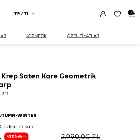
0
TR / TL
UAR
KOZMETİK
ÖZEL FİYATLAR
k Krep Saten Kare Geometrik
şarp
_321
AUTUMN-WINTER
4 Taksit İmkanı
L
2.990,00
TL
33
%
İndirim