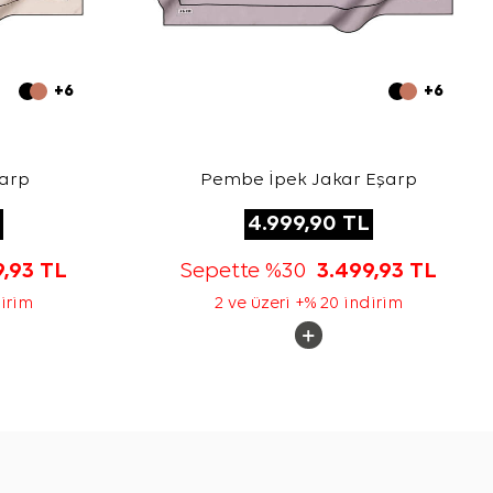
+6
+6
şarp
Pembe İpek Jakar Eşarp
4.999,90
TL
9,93
TL
Sepette %30
3.499,93
TL
dirim
2 ve üzeri +% 20 indirim