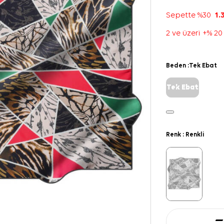
Sepette %30
1.
2 ve üzeri +% 20
Beden :
Tek Ebat
Tek Ebat
Renk :
Renkli