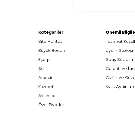
Kategoriler
Önemli Bilgil
Site Haritası
Teslimat Koşull
Büyük Beden
Üyelik Sözleş
Eşarp
Satış Sözleşm
Şal
Garanti ve İad
Arancia
Gizlilik ve Güve
Kozmetik
Kvkk Aydınlat
Aksesuar
Özel Fiyatlar