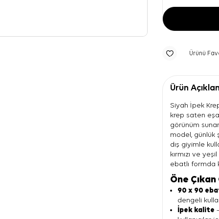
Ürünü Fav
Ürün Açıkla
Siyah İpek Kre
krep saten eşa
görünüm sunan 
model, günlük ş
dış giyimle kul
kırmızı ve yeş
ebatlı formda 
Öne Çıkan 
90 x 90 eba
dengeli kulla
İpek kalite
—