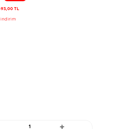
393,00
TL
 indirim