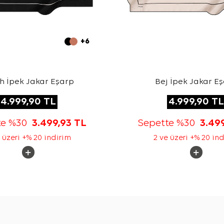
+6
h İpek Jakar Eşarp
Bej İpek Jakar E
4.999,90
TL
4.999,90
TL
te %30
3.499,93
TL
Sepette %30
3.49
 üzeri +% 20 indirim
2 ve üzeri +% 20 in