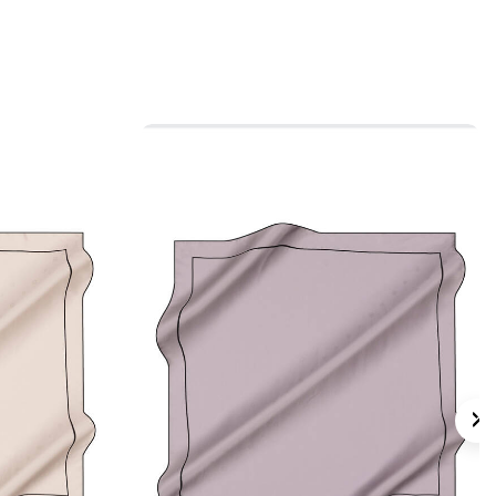
abılarla desen ön plana çıkar. Daha sade
 tek renk üst giyimle kullanabilirsiniz.
 için ürün etiketindeki talimatları izleyiniz.
 eşarplarda nazik bakım için
Aker İpek
nı
tercih edebilirsiniz.
lan Sorular
i ölçüdedir?
ngi renkler öne çıkar?
i kombinlerle kullanılabilir?
isi nedir?