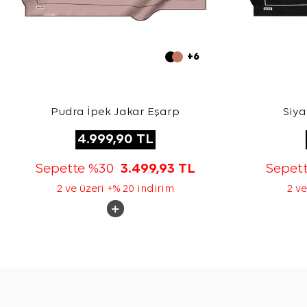
+6
Pudra İpek Jakar Eşarp
Siya
4.999,90
TL
Sepette %30
3.499,93
TL
Sepet
2 ve üzeri +% 20 indirim
2 ve