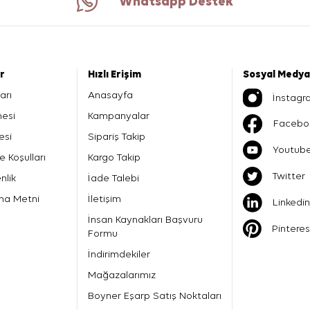
Whatsapp Destek
er
Hızlı Erişim
Sosyal Medya
arı
Anasayfa
İnstagr
mesi
Kampanyalar
Facebo
esi
Sipariş Takip
Youtub
e Koşulları
Kargo Takip
Twitter
nlik
İade Talebi
ma Metni
İletişim
Linkedin
İnsan Kaynakları Başvuru
Pinteres
Formu
İndirimdekiler
Mağazalarımız
Boyner Eşarp Satış Noktaları