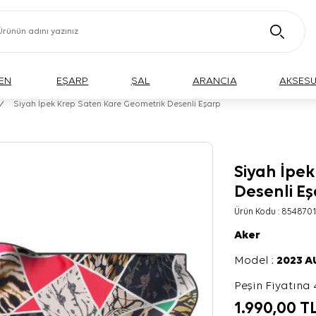
EN
EŞARP
ŞAL
ARANCIA
AKSES
/
Siyah İpek Krep Saten Kare Geometrik Desenli Eşarp
Siyah İpe
Desenli E
Ürün Kodu :
8548701
Aker
Model :
2023 
Peşin Fiyatına 
1.990,00
T