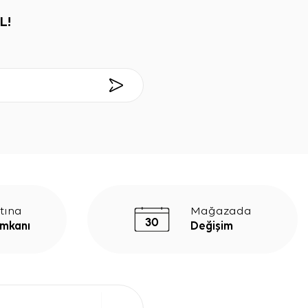
L!
tına
Mağazada
İmkanı
Değişim