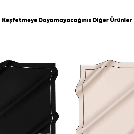
çanta ve ayakk
bir görünüm için
Bakım
Keşfetmeye Doyamayacağınız Diğer Ürünler
Yıkama ve bakım
İpek ve hassas
Eşarp Şampua
Sıkça Soru
Bu ürün hang
Deseninde ha
Bu eşarp hang
Malzeme bilg