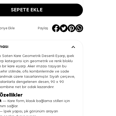
SEPETE EKLE
oriye Ekle
Paylaş
ması
p Saten Kare Geometrik Desenli Eşarp, ipek
rp kategorisi için geometrik ve renk bloklu
bir kare eşarp. Aker imzası taşıyan bu
ehir stilinde, ofis kombinlerinde ve sade
lanılmak üzere tasarlanmıştır. Siyah çerçeve,
il alanlarla dengelenen desen, 90 x 90
kombine net bir odak kazandırır.
Özellikler
t
— Kare form, klasik bağlama stilleri için
nım sağlar.
 İpek yapısı, şık görünüm arayan