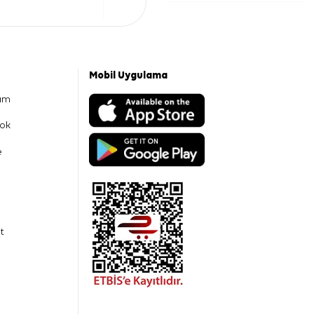
Mobil Uygulama
am
ok
e
t