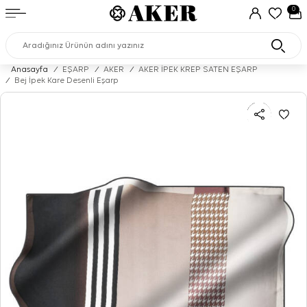
0
Anasayfa
/
EŞARP
/
AKER
/
AKER İPEK KREP SATEN EŞARP
/
Bej İpek Kare Desenli Eşarp