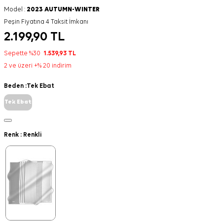
Model :
2023 AUTUMN-WINTER
Peşin Fiyatına 4 Taksit İmkanı
2.199,90
TL
Sepette %30
1.539,93
TL
2 ve üzeri +% 20 indirim
Beden :
Tek Ebat
Tek Ebat
Renk :
Renkli