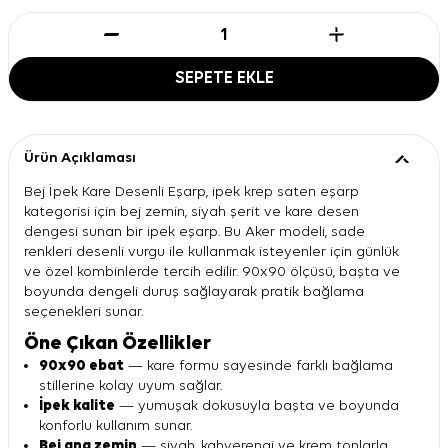
SEPETE EKLE
Ürün Açıklaması
Bej İpek Kare Desenli Eşarp, ipek krep saten eşarp
kategorisi için bej zemin, siyah şerit ve kare desen
dengesi sunan bir ipek eşarp. Bu Aker modeli, sade
renkleri desenli vurgu ile kullanmak isteyenler için günlük
ve özel kombinlerde tercih edilir. 90x90 ölçüsü, başta ve
boyunda dengeli duruş sağlayarak pratik bağlama
seçenekleri sunar.
Öne Çıkan Özellikler
90x90 ebat
— kare formu sayesinde farklı bağlama
stillerine kolay uyum sağlar.
İpek kalite
— yumuşak dokusuyla başta ve boyunda
konforlu kullanım sunar.
Bej ana zemin
— siyah, kahverengi ve krem tonlarla