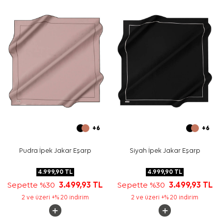
Yıkama ve bakım için ürün etiketindeki talimatları
izleyiniz. İpek ve hassas eşarp bakımında, uygun
durumlarda
Aker İpek Eşarp Şampuanı
kullanarak dokuyu
korumaya yardımcı olabilirsiniz.
Sıkça Sorulan Sorular
Bej İpek Kare Desenli Eşarp hangi ölçüdedir?
Bu ürünün kumaş kalitesi nedir?
Desen ve renk görünümü nasıldır?
Hangi parçalarla kombinlenebilir?
+6
+6
Pudra İpek Jakar Eşarp
Siyah İpek Jakar Eşarp
4.999,90
TL
4.999,90
TL
Sepette %30
3.499,93
TL
Sepette %30
3.499,93
TL
2 ve üzeri +% 20 indirim
2 ve üzeri +% 20 indirim