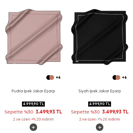
Bakım
Yıkama ve bakım için ürün etiketindeki talimatları
izleyiniz. İpek ve hassas eşarplarda nazik bakım
gerektiren durumlar için
Aker İpek Eşarp Şampuanı
tercih
edebilirsiniz.
Sıkça Sorulan Sorular
Bu eşarbın ölçüsü nedir?
Ürün hangi malzemeden üretilmiştir?
Deseni ve renkleri nasıldır?
Hangi kombinlerle kullanılabilir?
+6
+6
Pudra İpek Jakar Eşarp
Siyah İpek Jakar Eşarp
4.999,90
TL
4.999,90
TL
Sepette %30
3.499,93
TL
Sepette %30
3.499,93
TL
2 ve üzeri +% 20 indirim
2 ve üzeri +% 20 indirim