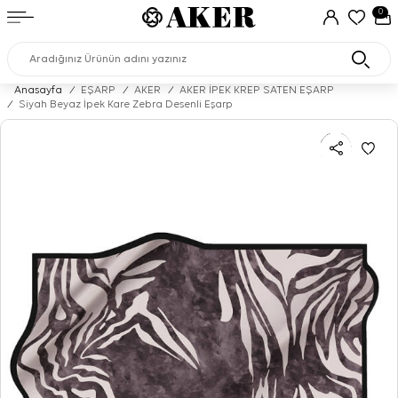
0
Anasayfa
/
EŞARP
/
AKER
/
AKER İPEK KREP SATEN EŞARP
/
Siyah Beyaz İpek Kare Zebra Desenli Eşarp