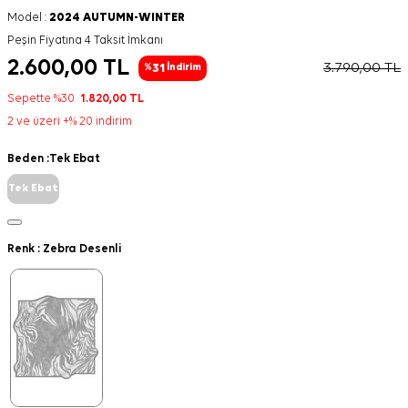
Model :
2024 AUTUMN-WINTER
Peşin Fiyatına 4 Taksit İmkanı
2.600,00
TL
3.790,00
TL
31
%
İndirim
Sepette %30
1.820,00
TL
2 ve üzeri +% 20 indirim
Beden :
Tek Ebat
Tek Ebat
Renk :
Zebra Desenli