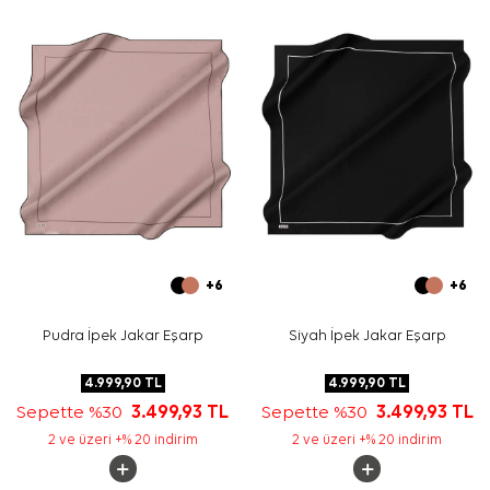
Bakım
Yıkama ve bakım için ürün etiketindeki talimatları
izleyiniz. İpek ve hassas eşarpların elde hassas
bakımında
Aker İpek Eşarp Şampuanı
kullanmayı tercih
edebilirsiniz.
Sıkça Sorulan Sorular
Bej İpek Kare Çiçek Desenli Eşarp hangi ölçüdedir?
Bu eşarp hangi kumaş kalitesine sahiptir?
Desen ve renk görünümü nasıldır?
Bu ipek krep saten eşarp nasıl kombinlenir?
+6
+6
Pudra İpek Jakar Eşarp
Siyah İpek Jakar Eşarp
4.999,90
TL
4.999,90
TL
Sepette %30
3.499,93
TL
Sepette %30
3.499,93
TL
2 ve üzeri +% 20 indirim
2 ve üzeri +% 20 indirim