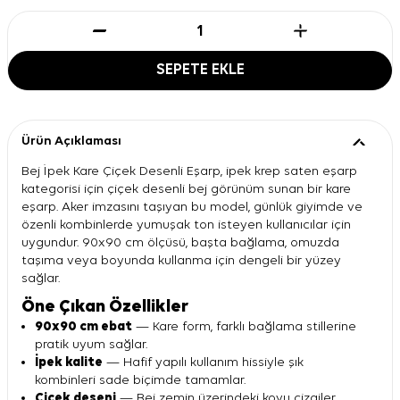
SEPETE EKLE
Ürün Açıklaması
Bej İpek Kare Çiçek Desenli Eşarp, ipek krep saten eşarp
kategorisi için çiçek desenli bej görünüm sunan bir kare
eşarp. Aker imzasını taşıyan bu model, günlük giyimde ve
özenli kombinlerde yumuşak ton isteyen kullanıcılar için
uygundur. 90x90 cm ölçüsü, başta bağlama, omuzda
taşıma veya boyunda kullanma için dengeli bir yüzey
sağlar.
Öne Çıkan Özellikler
90x90 cm ebat
— Kare form, farklı bağlama stillerine
pratik uyum sağlar.
İpek kalite
— Hafif yapılı kullanım hissiyle şık
kombinleri sade biçimde tamamlar.
Çiçek deseni
— Bej zemin üzerindeki koyu çizgiler