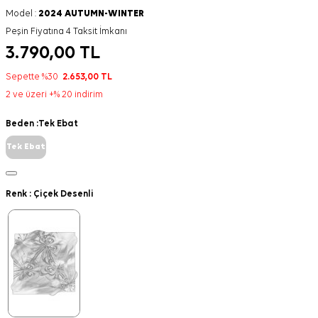
Model :
2024 AUTUMN-WINTER
Peşin Fiyatına 4 Taksit İmkanı
3.790,00
TL
Sepette %30
2.653,00
TL
2 ve üzeri +% 20 indirim
Beden :
Tek Ebat
Tek Ebat
Renk :
Çiçek Desenli