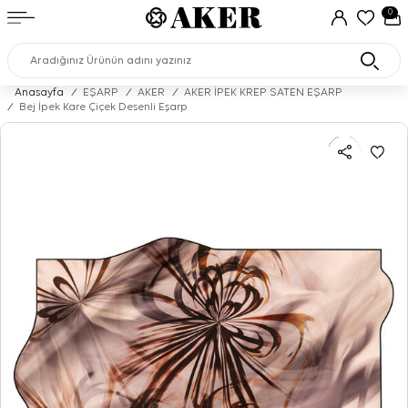
0
Anasayfa
/
EŞARP
/
AKER
/
AKER İPEK KREP SATEN EŞARP
/
Bej İpek Kare Çiçek Desenli Eşarp