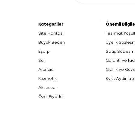
Kategoriler
Önemli Bilgil
Site Haritası
Teslimat Koşull
Büyük Beden
Üyelik Sözleş
Eşarp
Satış Sözleşm
Şal
Garanti ve İad
Arancia
Gizlilik ve Güve
Kozmetik
Kvkk Aydınlat
Aksesuar
Özel Fiyatlar