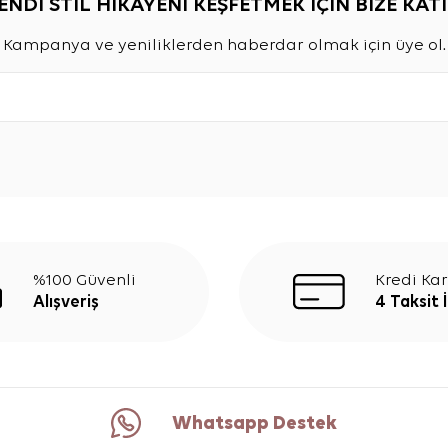
ENDİ STİL HİKAYENİ KEŞFETMEK İÇİN BİZE KATI
Kampanya ve yeniliklerden haberdar olmak için üye ol.
%100 Güvenli
Kredi Kar
Alışveriş
4 Taksit 
Whatsapp Destek