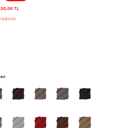
820,00
TL
 indirim
leri