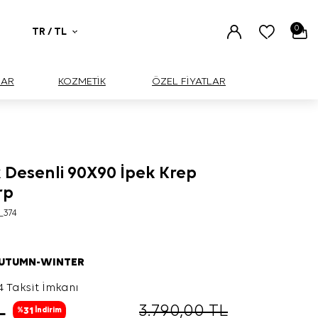
0
TR / TL
UAR
KOZMETİK
ÖZEL FİYATLAR
 Desenli 90X90 İpek Krep
rp
_374
AUTUMN-WINTER
4 Taksit İmkanı
L
3.790,00
TL
31
%
İndirim