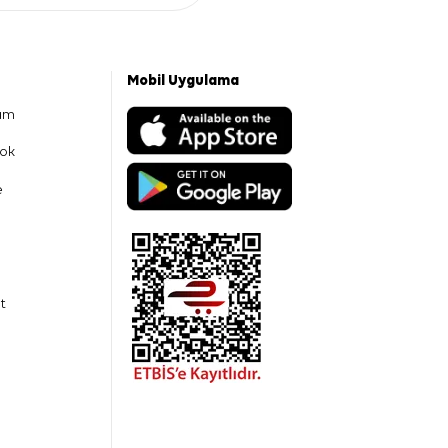
Mobil Uygulama
am
ok
e
t