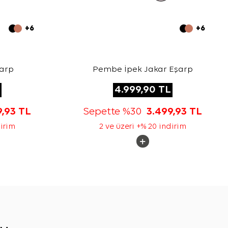
+6
+6
şarp
Pembe İpek Jakar Eşarp
4.999,90
TL
9,93
TL
Sepette %30
3.499,93
TL
dirim
2 ve üzeri +% 20 indirim