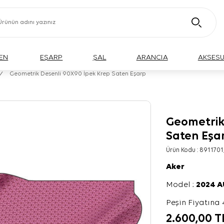
EN
EŞARP
ŞAL
ARANCIA
AKSES
/
Geometrik Desenli 90X90 İpek Krep Saten Eşarp
Geometrik
Saten Eşa
Ürün Kodu :
8911701
Aker
Model :
2024 
Peşin Fiyatına 
2.600,00
T