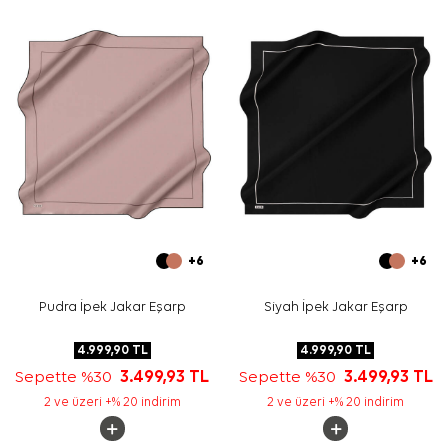
Yıkama ve bakım için ürün etiketindeki talimatları
izleyiniz. İpek ve hassas eşarp bakımında, elde nazik
bakım gereken durumlarda
Aker İpek Eşarp Şampuanı
kullanabilirsiniz.
Sıkça Sorulan Sorular
Gri İpek Kare Geometrik Desenli Eşarp ölçüsü nedir?
Bu eşarp hangi malzemeden üretilmiştir?
Desen ve renk görünümü nasıldır?
İpek krep saten eşarp hangi kombinlerle kullanılır?
+6
+6
Pudra İpek Jakar Eşarp
Siyah İpek Jakar Eşarp
4.999,90
TL
4.999,90
TL
Sepette %30
3.499,93
TL
Sepette %30
3.499,93
TL
2 ve üzeri +% 20 indirim
2 ve üzeri +% 20 indirim