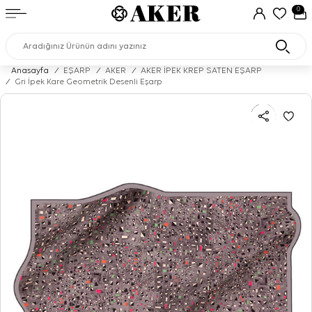
0
Anasayfa
/
EŞARP
/
AKER
/
AKER İPEK KREP SATEN EŞARP
/
Gri İpek Kare Geometrik Desenli Eşarp