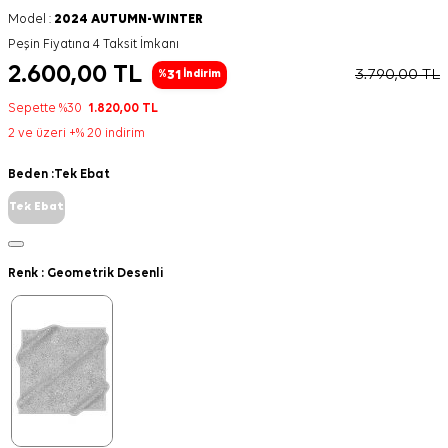
Model :
2024 AUTUMN-WINTER
Peşin Fiyatına 4 Taksit İmkanı
2.600,00
TL
3.790,00
TL
31
%
İndirim
Sepette %30
1.820,00
TL
2 ve üzeri +% 20 indirim
Beden :
Tek Ebat
Tek Ebat
Renk :
Geometrik Desenli