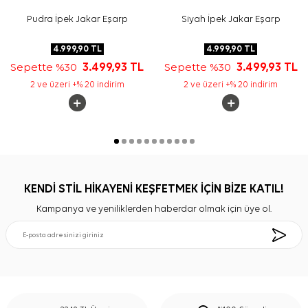
Pudra İpek Jakar Eşarp
Siyah İpek Jakar Eşarp
4.999,90
TL
4.999,90
TL
Sepette %30
3.499,93
TL
Sepette %30
3.499,93
TL
2 ve üzeri +% 20 indirim
2 ve üzeri +% 20 indirim
KENDİ STİL HİKAYENİ KEŞFETMEK İÇİN BİZE KATIL!
Kampanya ve yeniliklerden haberdar olmak için üye ol.