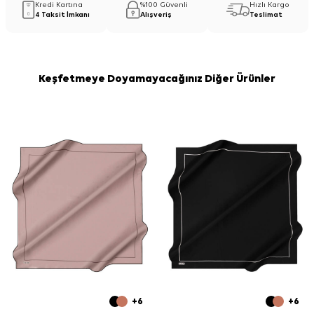
Kredi Kartına
%100 Güvenli
Hızlı Kargo
4 Taksit İmkanı
Alışveriş
Teslimat
Keşfetmeye Doyamayacağınız Diğer Ürünler
+6
+6