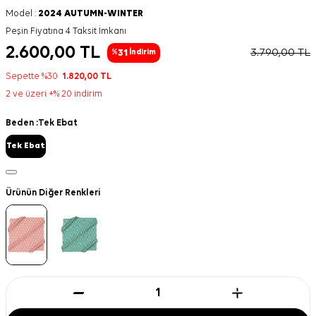
Model :
2024 AUTUMN-WINTER
Peşin Fiyatına 4 Taksit İmkanı
2.600,00
TL
3.790,00
TL
31
%
İndirim
Sepette %30
1.820,00
TL
2 ve üzeri +% 20 indirim
Beden :
Tek Ebat
Tek Ebat
Ürünün Diğer Renkleri