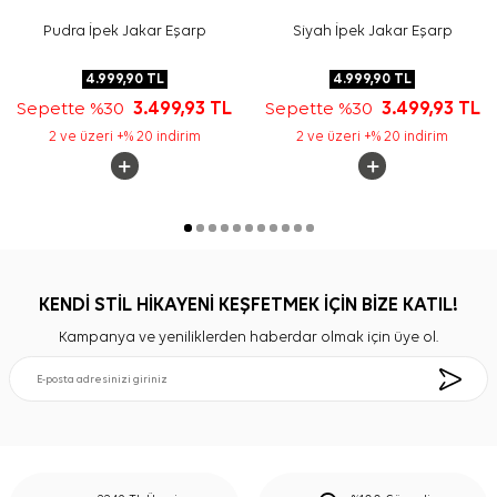
Pudra İpek Jakar Eşarp
Siyah İpek Jakar Eşarp
4.999,90
TL
4.999,90
TL
Sepette %30
3.499,93
TL
Sepette %30
3.499,93
TL
2 ve üzeri +% 20 indirim
2 ve üzeri +% 20 indirim
KENDİ STİL HİKAYENİ KEŞFETMEK İÇİN BİZE KATIL!
Kampanya ve yeniliklerden haberdar olmak için üye ol.