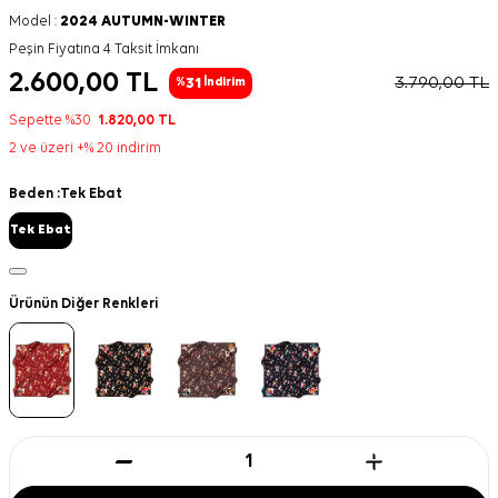
Model :
2024 AUTUMN-WINTER
Peşin Fiyatına 4 Taksit İmkanı
2.600,00
TL
3.790,00
TL
31
%
İndirim
Sepette %30
1.820,00
TL
2 ve üzeri +% 20 indirim
Beden :
Tek Ebat
Tek Ebat
Ürünün Diğer Renkleri