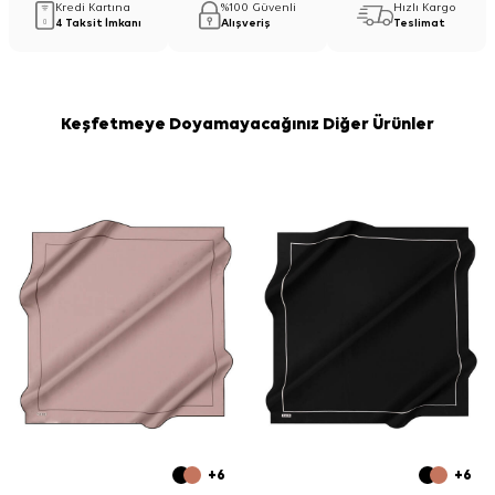
Kredi Kartına
%100 Güvenli
Hızlı Kargo
4 Taksit İmkanı
Alışveriş
Teslimat
Keşfetmeye Doyamayacağınız Diğer Ürünler
+6
+6