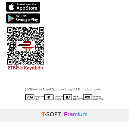
© 2025 Akerler Tekstil Ticaret ve Sanayi A.Ş. Tüm hakları saklıdır.