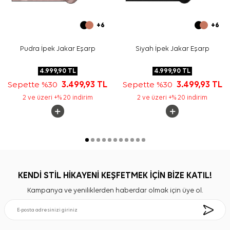
+6
+6
Pudra İpek Jakar Eşarp
Siyah İpek Jakar Eşarp
4.999,90
TL
4.999,90
TL
Sepette %30
3.499,93
TL
Sepette %30
3.499,93
TL
2 ve üzeri +% 20 indirim
2 ve üzeri +% 20 indirim
KENDİ STİL HİKAYENİ KEŞFETMEK İÇİN BİZE KATIL!
Kampanya ve yeniliklerden haberdar olmak için üye ol.