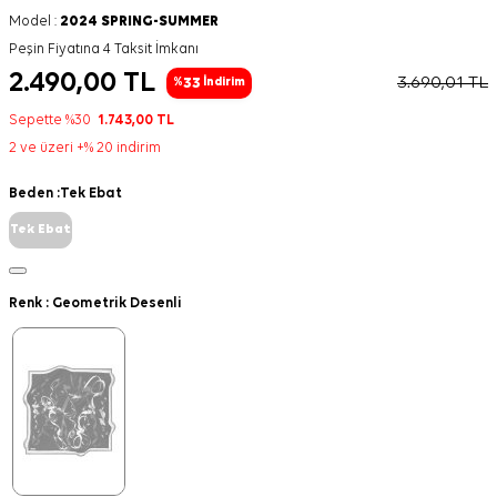
Model :
2024 SPRING-SUMMER
Peşin Fiyatına 4 Taksit İmkanı
2.490,00
TL
3.690,01
TL
33
%
İndirim
Sepette %30
1.743,00
TL
2 ve üzeri +% 20 indirim
Beden :
Tek Ebat
Tek Ebat
Renk :
Geometrik Desenli