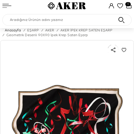
0
Anasayfa
/
EŞARP
/
AKER
/
AKER İPEK KREP SATEN EŞARP
/
Geometrik Desenli 90X90 İpek Krep Saten Eşarp