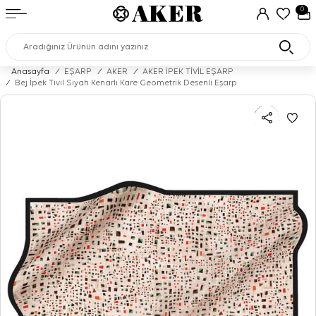
0
Anasayfa
/
EŞARP
/
AKER
/
AKER İPEK TİVİL EŞARP
/
Bej İpek Tivil Siyah Kenarlı Kare Geometrik Desenli Eşarp