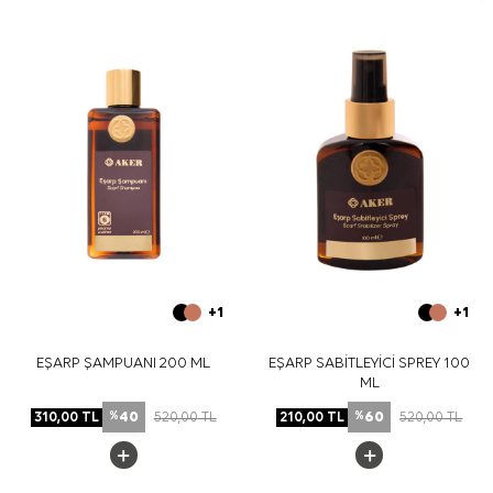
Bakım
Yıkama ve bakım için ürün etiketindeki talimatları
izleyiniz. İpek ve hassas eşarplarda nazik bakım desteği
için
Aker İpek Eşarp Şampuanı
tercih edebilirsiniz.
Sıkça Sorulan Sorular
Bej İpek Tivil Siyah Kenarlı Kare Geometrik Desenli
Eşarp hangi ölçüdedir?
Bu eşarbın deseni nasıldır?
İpek tivil eşarp hangi kombinlerle kullanılabilir?
Bu eşarbın bakımı nasıl yapılmalıdır?
+1
+1
EŞARP ŞAMPUANI 200 ML
EŞARP SABİTLEYİCİ SPREY 100
ML
40
60
310,00
TL
520,00
TL
210,00
TL
520,00
TL
%
%