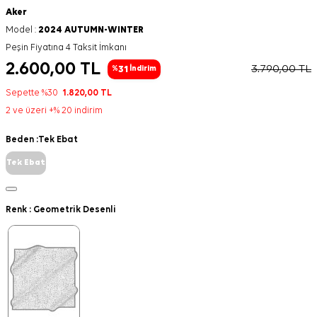
Aker
Model :
2024 AUTUMN-WINTER
Peşin Fiyatına 4 Taksit İmkanı
2.600,00
TL
3.790,00
TL
31
%
İndirim
Sepette %30
1.820,00
TL
2 ve üzeri +% 20 indirim
Beden :
Tek Ebat
Tek Ebat
Renk :
Geometrik Desenli