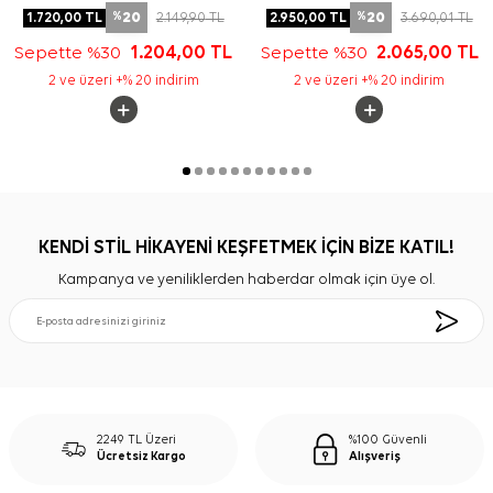
20
20
1.720,00
TL
2.149,90
TL
2.950,00
TL
3.690,01
TL
%
%
Sepette %30
1.204,00
TL
Sepette %30
2.065,00
TL
2 ve üzeri +% 20 indirim
2 ve üzeri +% 20 indirim
KENDİ STİL HİKAYENİ KEŞFETMEK İÇİN BİZE KATIL!
Kampanya ve yeniliklerden haberdar olmak için üye ol.
2249 TL Üzeri
%100 Güvenli
Ücretsiz Kargo
Alışveriş