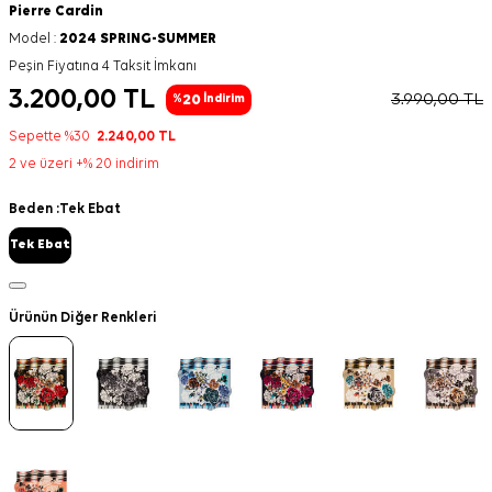
Pierre Cardin
Model :
2024 SPRING-SUMMER
Peşin Fiyatına 4 Taksit İmkanı
3.200,00
TL
3.990,00
TL
20
%
İndirim
Sepette %30
2.240,00
TL
2 ve üzeri +% 20 indirim
Beden :
Tek Ebat
Tek Ebat
Ürünün Diğer Renkleri