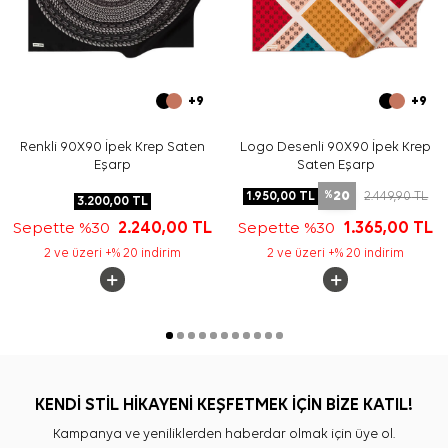
+9
+9
Renkli 90X90 İpek Krep Saten
Logo Desenli 90X90 İpek Krep
Eşarp
Saten Eşarp
20
1.950,00
TL
2.449,90
TL
%
3.200,00
TL
Sepette %30
2.240,00
TL
Sepette %30
1.365,00
TL
2 ve üzeri +% 20 indirim
2 ve üzeri +% 20 indirim
KENDİ STİL HİKAYENİ KEŞFETMEK İÇİN BİZE KATIL!
Kampanya ve yeniliklerden haberdar olmak için üye ol.