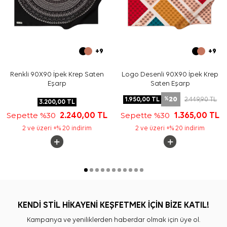
+9
+9
Renkli 90X90 İpek Krep Saten
Logo Desenli 90X90 İpek Krep
Eşarp
Saten Eşarp
20
1.950,00
TL
2.449,90
TL
%
3.200,00
TL
Sepette %30
2.240,00
TL
Sepette %30
1.365,00
TL
2 ve üzeri +% 20 indirim
2 ve üzeri +% 20 indirim
KENDİ STİL HİKAYENİ KEŞFETMEK İÇİN BİZE KATIL!
Kampanya ve yeniliklerden haberdar olmak için üye ol.