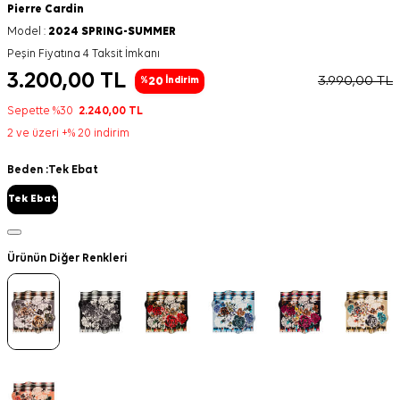
Pierre Cardin
Model :
2024 SPRING-SUMMER
Peşin Fiyatına 4 Taksit İmkanı
3.200,00
TL
3.990,00
TL
20
%
İndirim
Sepette %30
2.240,00
TL
2 ve üzeri +% 20 indirim
Beden :
Tek Ebat
Tek Ebat
Ürünün Diğer Renkleri