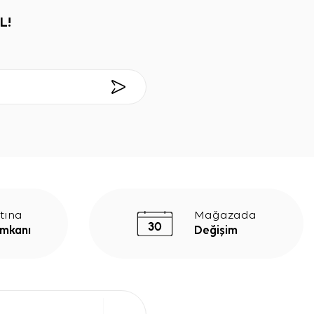
L!
tına
Mağazada
İmkanı
Değişim