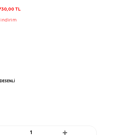
730,00
TL
 indirim
DESENLİ