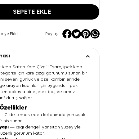
SEPETE EKLE
oriye Ekle
Paylaş
ması
 Krep Saten Kare Çizgili Eşarp, ipek krep
tegorisi için kare çizgi görünümü sunan bir
lini seven, günlük ve özel kombinlerinde
ge arayan kadınlar için uygundur. İpek
 saten dokuyla birleşerek baş ve omuz
rif duruş sağlar.
Özellikler
 Cilde temas eden kullanımda yumuşak
r his sunar.
yapı
— Işığı dengeli yansıtan yüzeyiyle
üzenli görünüm katar.