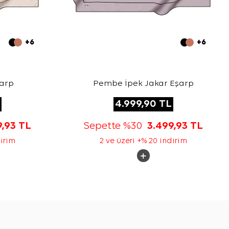
+6
+6
şarp
Pembe İpek Jakar Eşarp
4.999,90
TL
9,93
TL
Sepette %30
3.499,93
TL
dirim
2 ve üzeri +% 20 indirim