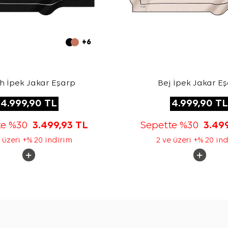
+6
h İpek Jakar Eşarp
Bej İpek Jakar E
4.999,90
TL
4.999,90
TL
te %30
3.499,93
TL
Sepette %30
3.49
 üzeri +% 20 indirim
2 ve üzeri +% 20 in