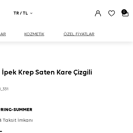
0
TR / TL
UAR
KOZMETİK
ÖZEL FİYATLAR
 İpek Krep Saten Kare Çizgili
1_331
PRING-SUMMER
4 Taksit İmkanı
L