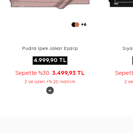
+6
Pudra İpek Jakar Eşarp
Siya
4.999,90
TL
Sepette %30
3.499,93
TL
Sepet
2 ve üzeri +% 20 indirim
2 ve