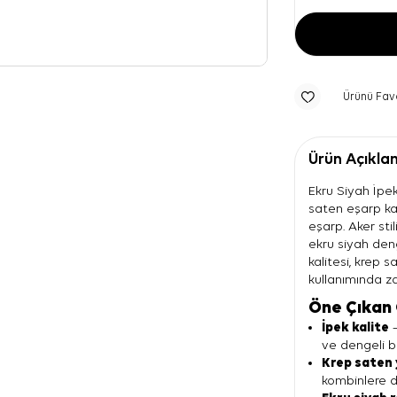
Ürünü Fav
Ürün Açıkla
Ekru Siyah İpek
saten eşarp ka
eşarp. Aker sti
ekru siyah den
kalitesi, krep
kullanımında za
Öne Çıkan 
İpek kalite
—
ve dengeli bi
Krep saten 
kombinlere d