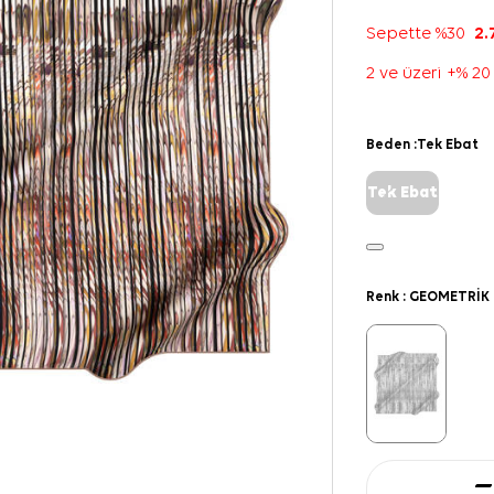
Sepette %30
2.
2 ve üzeri +% 20
Beden :
Tek Ebat
Tek Ebat
Renk :
GEOMETRİK 