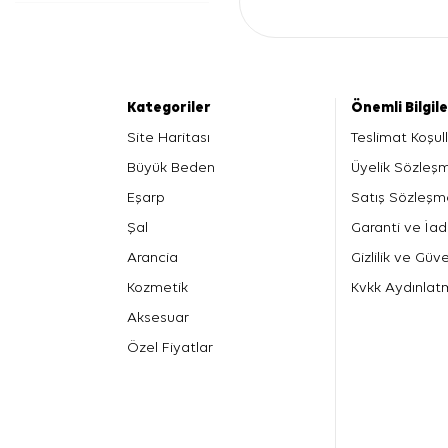
Kategoriler
Önemli Bilgil
Site Haritası
Teslimat Koşull
Büyük Beden
Üyelik Sözleş
Eşarp
Satış Sözleşm
Şal
Garanti ve İad
Arancia
Gizlilik ve Güve
Kozmetik
Kvkk Aydınlat
Aksesuar
Özel Fiyatlar