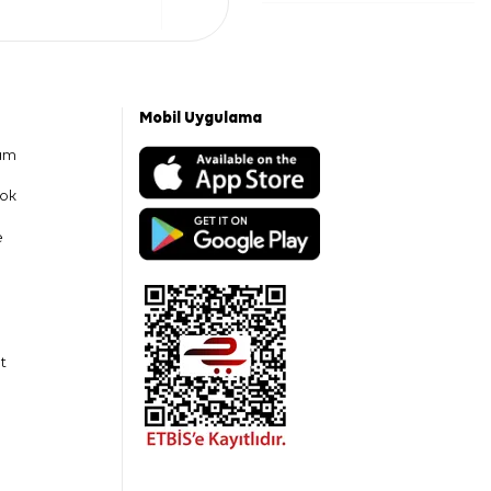
Mobil Uygulama
am
ok
e
t