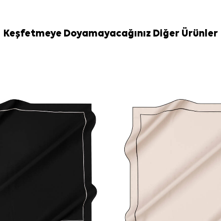
Bakım
Yıkama ve bakım
İpek ve hassas
İpek Eşarp Şa
Keşfetmeye Doyamayacağınız Diğer Ürünler
Sıkça Soru
Ekru Siyah İ
kumaş kalitesi
Bu eşarp han
Deseni nasıl
Bu eşarp gü