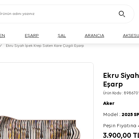
EN
EŞARP
ŞAL
ARANCIA
AKSES
/
Ekru Siyah İpek Krep Saten Kare Çizgili Eşarp
Ekru Siyah
Eşarp
Ürün Kodu :
898670
Aker
Model :
2025 S
Peşin Fiyatına 
3.900,00
T