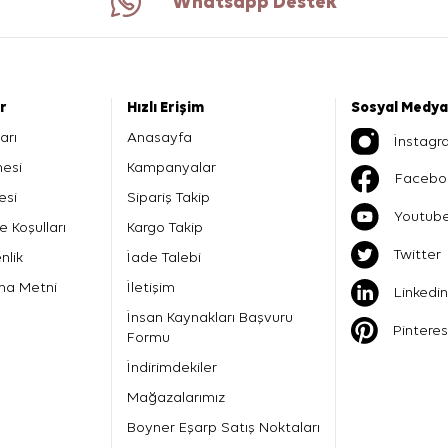
Whatsapp Destek
er
Hızlı Erişim
Sosyal Medya
arı
Anasayfa
İnstagr
mesi
Kampanyalar
Facebo
esi
Sipariş Takip
Youtub
e Koşulları
Kargo Takip
Twitter
nlik
İade Talebi
ma Metni
İletişim
Linkedin
İnsan Kaynakları Başvuru
Pinteres
Formu
İndirimdekiler
Mağazalarımız
Boyner Eşarp Satış Noktaları