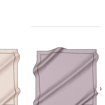
 için ürün etiketindeki talimatları izleyiniz.
 eşarplarda nazik temizlik desteği için
Aker
mpuanı
kullanabilirsiniz.
lan Sorular
pek Krep Saten Kare Çizgili Eşarp hangi
ndedir?
gi renklerle kombinlenir?
 bir görünüme sahiptir?
nlük kullanıma uygun mudur?