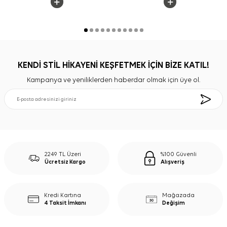
KENDİ STİL HİKAYENİ KEŞFETMEK İÇİN BİZE KATIL!
Kampanya ve yeniliklerden haberdar olmak için üye ol.
2249 TL Üzeri
%100 Güvenli
Ücretsiz Kargo
Alışveriş
Kredi Kartına
Mağazada
4 Taksit İmkanı
Değişim