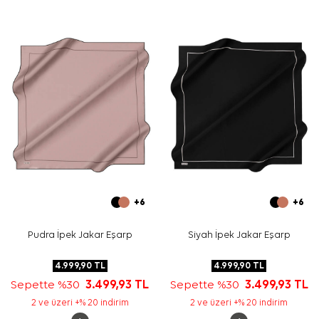
Günlük kullanımda klasik bağlama, davetlerde ise omuz
üzerinden serbest kullanım tercih edebilirsiniz.
Bakım
Yıkama ve bakım için ürün etiketindeki talimatları
izleyiniz. İpek ve hassas eşarplarda leke müdahalesi
veya elde hassas bakım gerektiğinde
Aker İpek Eşarp
Şampuanı
kullanabilirsiniz.
Sıkça Sorulan Sorular
Bu eşarp hangi kumaş kalitesine sahiptir?
Lacivert beyaz eşarp hangi kombinlere uyar?
Desen görünümü nasıldır?
Aker ipek krep saten eşarp günlük kullanıma uygun
mu?
+6
+6
Pudra İpek Jakar Eşarp
Siyah İpek Jakar Eşarp
4.999,90
TL
4.999,90
TL
Sepette %30
3.499,93
TL
Sepette %30
3.499,93
TL
2 ve üzeri +% 20 indirim
2 ve üzeri +% 20 indirim