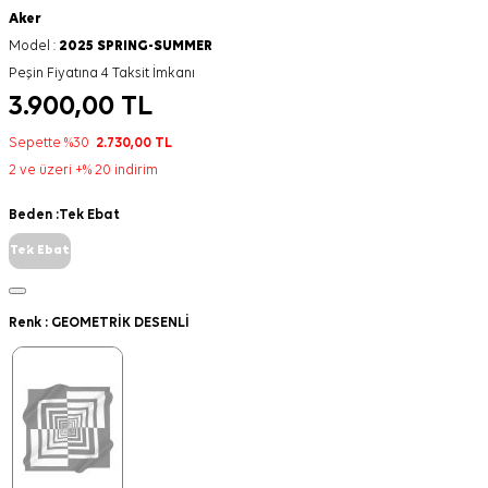
Aker
Model :
2025 SPRING-SUMMER
Peşin Fiyatına 4 Taksit İmkanı
3.900,00
TL
Sepette %30
2.730,00
TL
2 ve üzeri +% 20 indirim
Beden :
Tek Ebat
Tek Ebat
Renk :
GEOMETRİK DESENLİ