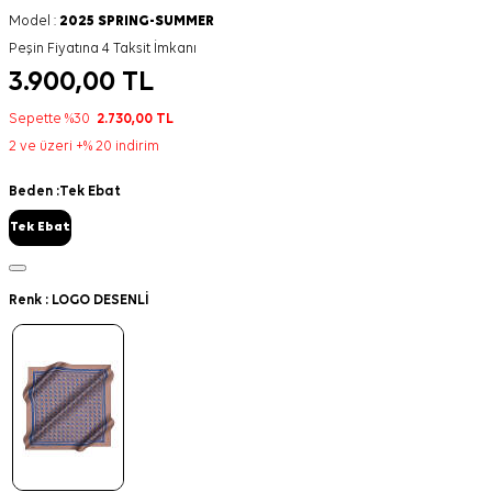
Model :
2025 SPRING-SUMMER
Peşin Fiyatına 4 Taksit İmkanı
3.900,00
TL
Sepette %30
2.730,00
TL
2 ve üzeri +% 20 indirim
Beden :
Tek Ebat
Tek Ebat
Renk :
LOGO DESENLİ