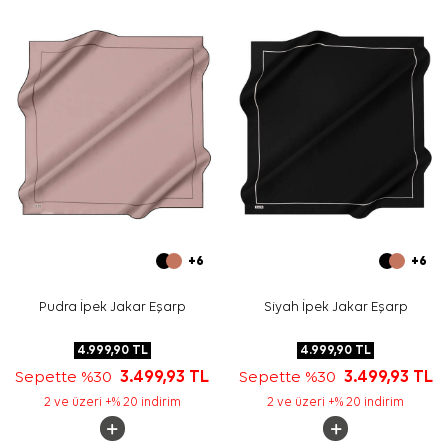
Bakım
Yıkama ve bakım için ürün etiketindeki talimatları
izleyiniz. İpek ve hassas eşarpların elde hassas
bakımında
Aker İpek Eşarp Şampuanı
kullanabilirsiniz.
Sıkça Sorulan Sorular
Vizon İpek Kare Logo Desenli Eşarp hangi kumaştan
üretilmiştir?
Bu eşarp hangi renklerle kombinlenir?
Deseni günlük kullanım için uygun mu?
Aker eşarp hediye olarak tercih edilebilir mi?
+6
+6
Pudra İpek Jakar Eşarp
Siyah İpek Jakar Eşarp
4.999,90
TL
4.999,90
TL
Sepette %30
3.499,93
TL
Sepette %30
3.499,93
TL
2 ve üzeri +% 20 indirim
2 ve üzeri +% 20 indirim