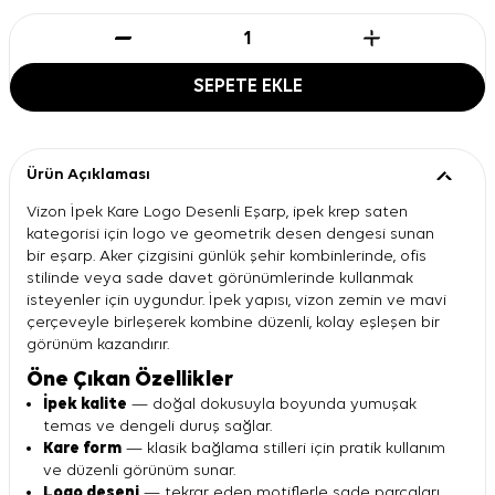
SEPETE EKLE
Ürün Açıklaması
Vizon İpek Kare Logo Desenli Eşarp, ipek krep saten
kategorisi için logo ve geometrik desen dengesi sunan
bir eşarp. Aker çizgisini günlük şehir kombinlerinde, ofis
stilinde veya sade davet görünümlerinde kullanmak
isteyenler için uygundur. İpek yapısı, vizon zemin ve mavi
çerçeveyle birleşerek kombine düzenli, kolay eşleşen bir
görünüm kazandırır.
Öne Çıkan Özellikler
İpek kalite
— doğal dokusuyla boyunda yumuşak
temas ve dengeli duruş sağlar.
Kare form
— klasik bağlama stilleri için pratik kullanım
ve düzenli görünüm sunar.
Logo deseni
— tekrar eden motiflerle sade parçaları