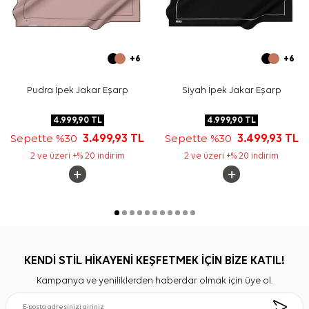
+6
+6
Pudra İpek Jakar Eşarp
Siyah İpek Jakar Eşarp
4.999,90
TL
4.999,90
TL
Sepette %30
3.499,93
TL
Sepette %30
3.499,93
TL
2 ve üzeri +% 20 indirim
2 ve üzeri +% 20 indirim
KENDİ STİL HİKAYENİ KEŞFETMEK İÇİN BİZE KATIL!
Kampanya ve yeniliklerden haberdar olmak için üye ol.