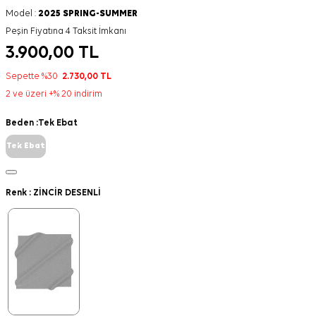
Model :
2025 SPRING-SUMMER
Peşin Fiyatına 4 Taksit İmkanı
3.900,00
TL
Sepette %30
2.730,00
TL
2 ve üzeri +% 20 indirim
Beden :
Tek Ebat
Tek Ebat
Renk :
ZİNCİR DESENLİ