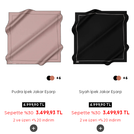
izleyiniz. İpek ve hassas eşarplarda nazik bakım
gerektiğinde
Aker İpek Eşarp Şampuanı
kullanabilirsiniz.
Sıkça Sorulan Sorular
Bu eşarbın kumaş kalitesi nedir?
Lacivert zincir desenli eşarp hangi renklerle
uyumludur?
Bu model günlük kullanım için uygun mu?
Deseni büyük ve baskın mı görünür?
+6
+6
Pudra İpek Jakar Eşarp
Siyah İpek Jakar Eşarp
4.999,90
TL
4.999,90
TL
Sepette %30
3.499,93
TL
Sepette %30
3.499,93
TL
2 ve üzeri +% 20 indirim
2 ve üzeri +% 20 indirim