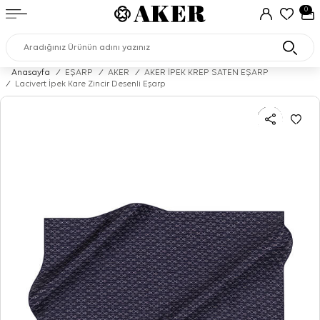
0
Anasayfa
/
EŞARP
/
AKER
/
AKER İPEK KREP SATEN EŞARP
/
Lacivert İpek Kare Zincir Desenli Eşarp