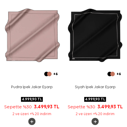
veya elbiselerle kullanabilirsiniz. Günlük şehir stilinde ya
da davet kombinlerinde dengeli bir odak noktası
oluşturur.
Bakım
Yıkama ve bakım için ürün etiketindeki talimatları
izleyiniz. İpek ve hassas eşarplarda nazik bakım desteği
için
Aker İpek Eşarp Şampuanı
kullanabilirsiniz.
Sıkça Sorulan Sorular
Bu eşarbın kumaş kalitesi nedir?
Pudra İpek Kare Fırça Desenli Eşarp hangi renklerle
uyumludur?
Desen görünümü nasıldır?
+6
+6
Bu ürün günlük kullanım için uygun mudur?
Pudra İpek Jakar Eşarp
Siyah İpek Jakar Eşarp
4.999,90
TL
4.999,90
TL
Sepette %30
3.499,93
TL
Sepette %30
3.499,93
TL
2 ve üzeri +% 20 indirim
2 ve üzeri +% 20 indirim