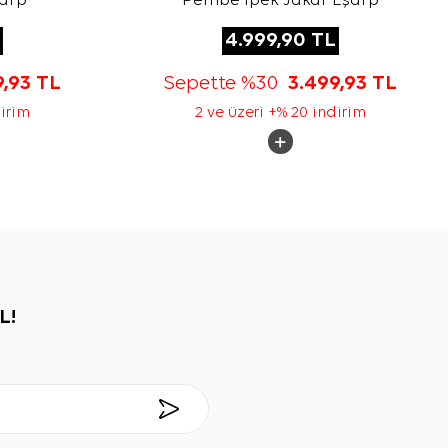
şarp
Pembe İpek Jakar Eşarp
4.999,90
TL
9,93
TL
Sepette %30
3.499,93
TL
dirim
2 ve üzeri +% 20 indirim
L!