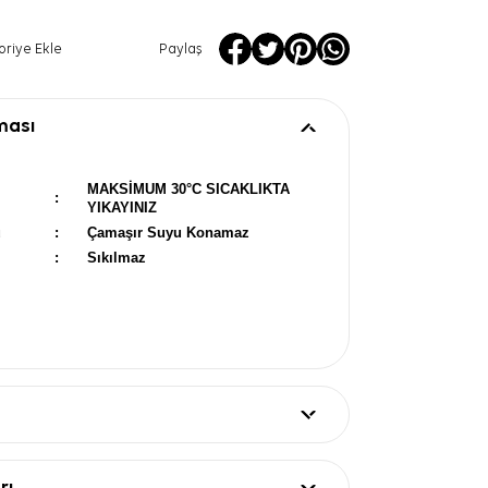
oriye Ekle
Paylaş
ması
MAKSİMUM 30°C SICAKLIKTA
:
YIKAYINIZ
u
:
Çamaşır Suyu Konamaz
:
Sıkılmaz