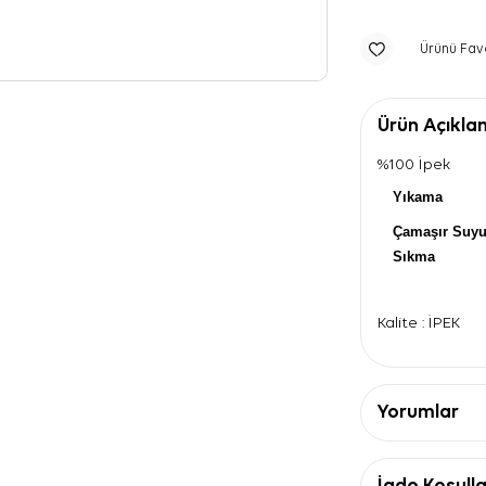
Ürünü Fav
Ürün Açıkla
%100 İpek
Yıkama
Çamaşır Suy
Sıkma
Kalite : İPEK
Yorumlar