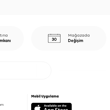
tına
Mağazada
İmkanı
Değişim
Mobil Uygulama
am