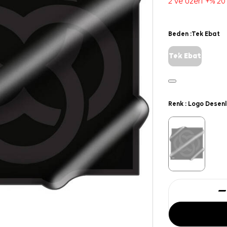
2 ve üzeri +% 20
Beden :
Tek Ebat
Tek Ebat
Renk :
Logo Desenl