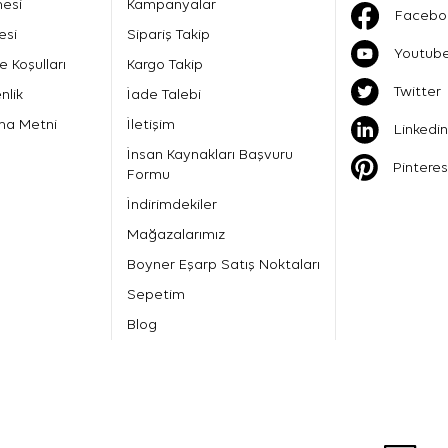
mesi
Kampanyalar
Facebo
esi
Sipariş Takip
Youtub
e Koşulları
Kargo Takip
Twitter
nlik
İade Talebi
ma Metni
İletişim
Linkedin
İnsan Kaynakları Başvuru
Pinteres
Formu
İndirimdekiler
Mağazalarımız
Boyner Eşarp Satış Noktaları
Sepetim
Blog