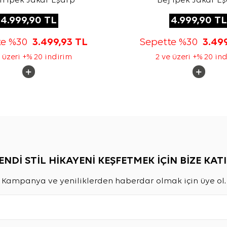
h İpek Jakar Eşarp
Bej İpek Jakar E
4.999,90
TL
4.999,90
TL
te %30
3.499,93
TL
Sepette %30
3.49
 üzeri +% 20 indirim
2 ve üzeri +% 20 in
ENDİ STİL HİKAYENİ KEŞFETMEK İÇİN BİZE KATI
Kampanya ve yeniliklerden haberdar olmak için üye ol.