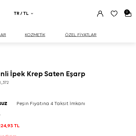
0
TR / TL
UAR
KOZMETİK
ÖZEL FİYATLAR
nli İpek Krep Saten Eşarp
1_372
SUZ
Peşin Fiyatına 4 Taksit İmkanı
L
224,93
TL