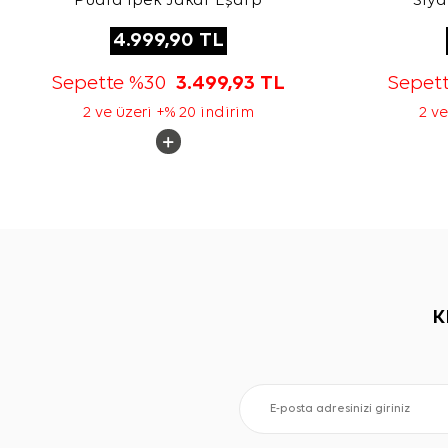
Pudra İpek Jakar Eşarp
Siya
4.999,90
TL
Sepette %30
3.499,93
TL
Sepet
2 ve üzeri +% 20 indirim
2 ve
K