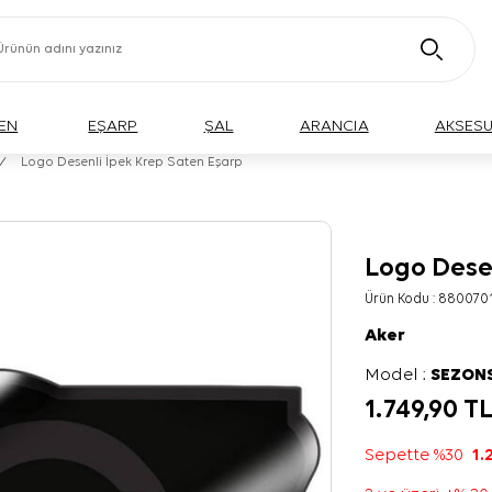
EN
EŞARP
ŞAL
ARANCIA
AKSES
/
Logo Desenli İpek Krep Saten Eşarp
Logo Dese
Ürün Kodu :
880070
Aker
Model :
SEZON
1.749,90
T
Sepette %30
1.