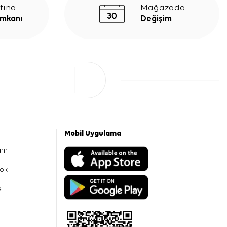
tına
Mağazada
İmkanı
Değişim
Mobil Uygulama
am
ok
e