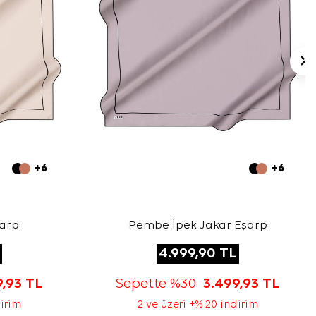
+6
+6
şarp
Pembe İpek Jakar Eşarp
4.999,90
TL
9,93
TL
Sepette %30
3.499,93
TL
dirim
2 ve üzeri +% 20 indirim