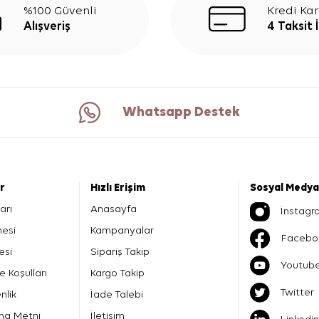
%100 Güvenli
Kredi Kar
Alışveriş
4 Taksit 
Whatsapp Destek
er
Hızlı Erişim
Sosyal Medya
arı
Anasayfa
İnstagr
mesi
Kampanyalar
Facebo
esi
Sipariş Takip
Youtub
e Koşulları
Kargo Takip
Twitter
nlik
İade Talebi
ma Metni
İletişim