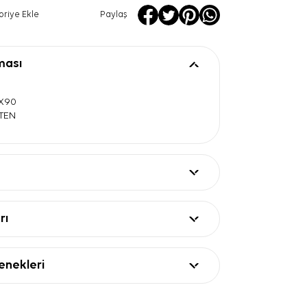
oriye Ekle
Paylaş
ması
0X90
ATEN
rı
nekleri