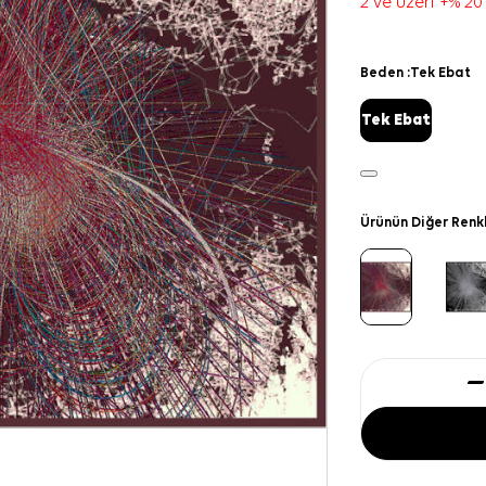
2 ve üzeri +% 20
Beden :
Tek Ebat
Tek Ebat
Ürünün Diğer Renk