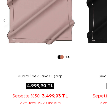
+6
Pudra İpek Jakar Eşarp
Siya
4.999,90
TL
Sepette %30
3.499,93
TL
Sepet
2 ve üzeri +% 20 indirim
2 ve