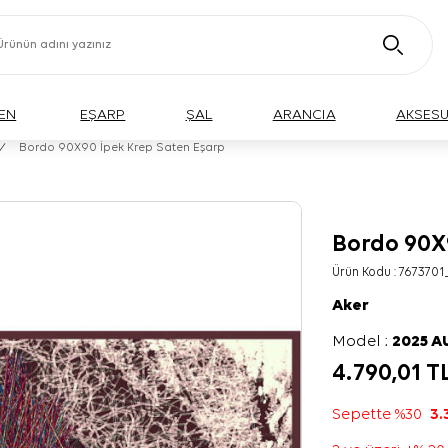
EN
EŞARP
ŞAL
ARANCIA
AKSES
/
Bordo 90X90 İpek Krep Saten Eşarp
Bordo 90X
Ürün Kodu :
7673701
Aker
Model :
2025 
4.790,01
T
Sepette %30
3.