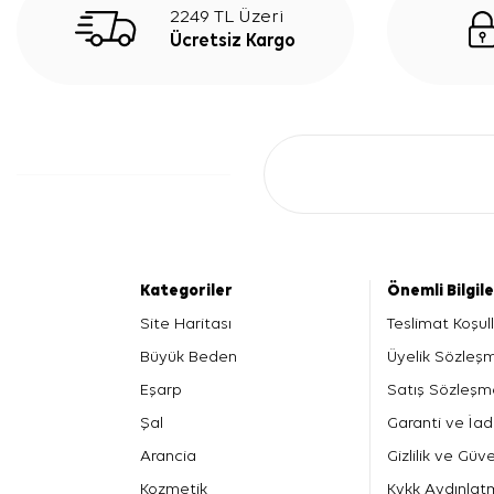
2249 TL Üzeri
Ücretsiz Kargo
Kategoriler
Önemli Bilgil
Site Haritası
Teslimat Koşull
Büyük Beden
Üyelik Sözleş
Eşarp
Satış Sözleşm
Şal
Garanti ve İad
Arancia
Gizlilik ve Güve
Kozmetik
Kvkk Aydınlat