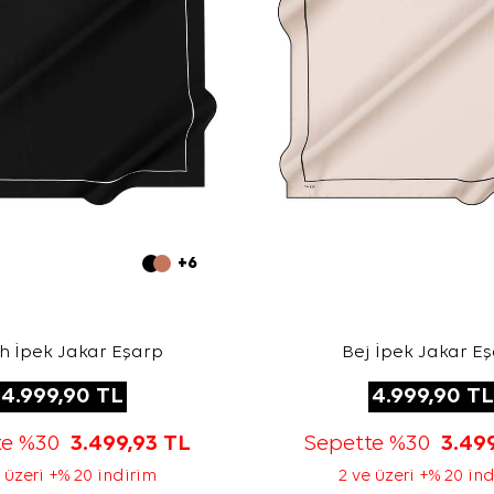
+6
h İpek Jakar Eşarp
Bej İpek Jakar E
4.999,90
TL
4.999,90
TL
te %30
3.499,93
TL
Sepette %30
3.49
 üzeri +% 20 indirim
2 ve üzeri +% 20 in