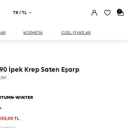
0
TR / TL
UAR
KOZMETİK
ÖZEL FİYATLAR
90 İpek Krep Saten Eşarp
_341
AUTUMN-WINTER
L
353,00
TL