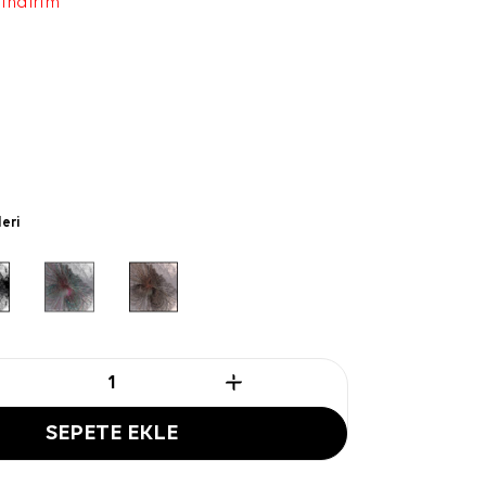
 indirim
leri
SEPETE EKLE