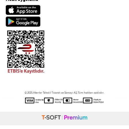
© 2025 Akerler Tekstil Ticaret ve Sanayi A.Ş. Tüm hakları saklıdır.