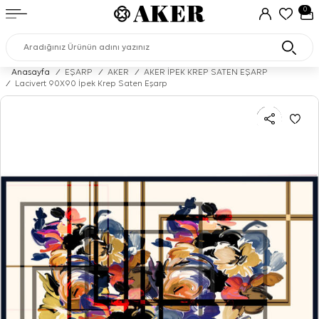
0
Anasayfa
/
EŞARP
/
AKER
/
AKER İPEK KREP SATEN EŞARP
/
Lacivert 90X90 İpek Krep Saten Eşarp