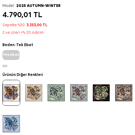
Model :
2025 AUTUMN-WINTER
4.790,01
TL
Sepette %30
3.353,00
TL
2 ve üzeri +% 20 indirim
Beden :
Tek Ebat
Tek Ebat
Ürünün Diğer Renkleri