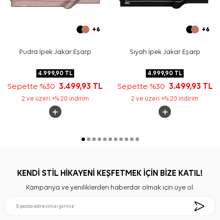
+6
+6
Pudra İpek Jakar Eşarp
Siyah İpek Jakar Eşarp
4.999,90
TL
4.999,90
TL
Sepette %30
3.499,93
TL
Sepette %30
3.499,93
TL
2 ve üzeri +% 20 indirim
2 ve üzeri +% 20 indirim
KENDİ STİL HİKAYENİ KEŞFETMEK İÇİN BİZE KATIL!
Kampanya ve yeniliklerden haberdar olmak için üye ol.