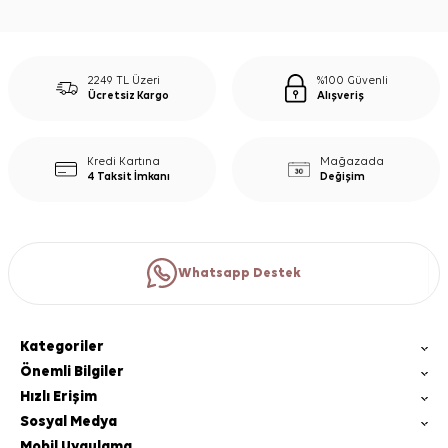
2249 TL Üzeri
%100 Güvenli
Ücretsiz Kargo
Alışveriş
Kredi Kartına
Mağazada
4 Taksit İmkanı
Değişim
Whatsapp Destek
Kategoriler
Önemli Bilgiler
Hızlı Erişim
Sosyal Medya
Mobil Uygulama