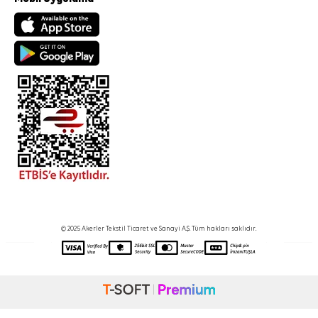
© 2025 Akerler Tekstil Ticaret ve Sanayi A.Ş. Tüm hakları saklıdır.