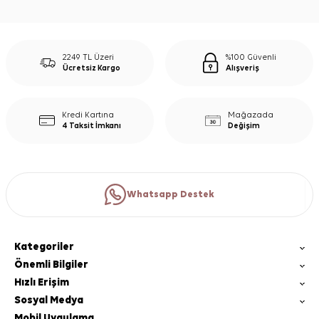
2249 TL Üzeri
%100 Güvenli
Ücretsiz Kargo
Alışveriş
Kredi Kartına
Mağazada
4 Taksit İmkanı
Değişim
Whatsapp Destek
Kategoriler
Önemli Bilgiler
Hızlı Erişim
Sosyal Medya
Mobil Uygulama