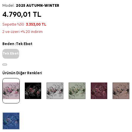
Model :
2025 AUTUMN-WINTER
4.790,01
TL
Sepette %30
3.353,00
TL
2 ve üzeri +% 20 indirim
Beden :
Tek Ebat
Tek Ebat
Ürünün Diğer Renkleri