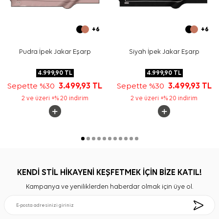
+6
+6
Pudra İpek Jakar Eşarp
Siyah İpek Jakar Eşarp
4.999,90
TL
4.999,90
TL
Sepette %30
3.499,93
TL
Sepette %30
3.499,93
TL
2 ve üzeri +% 20 indirim
2 ve üzeri +% 20 indirim
KENDİ STİL HİKAYENİ KEŞFETMEK İÇİN BİZE KATIL!
Kampanya ve yeniliklerden haberdar olmak için üye ol.