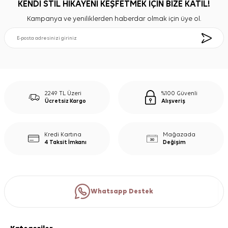
KENDİ STİL HİKAYENİ KEŞFETMEK İÇİN BİZE KATIL!
Kampanya ve yeniliklerden haberdar olmak için üye ol.
2249 TL Üzeri
%100 Güvenli
Ücretsiz Kargo
Alışveriş
Kredi Kartına
Mağazada
4 Taksit İmkanı
Değişim
Whatsapp Destek