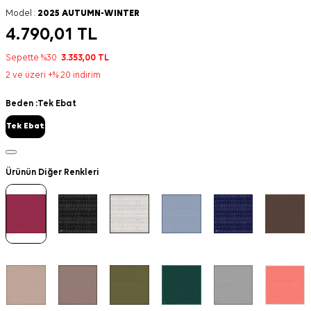
Model :
2025 AUTUMN-WINTER
4.790,01
TL
Sepette %30
3.353,00
TL
2 ve üzeri +% 20 indirim
Beden :
Tek Ebat
Tek Ebat
Ürünün Diğer Renkleri