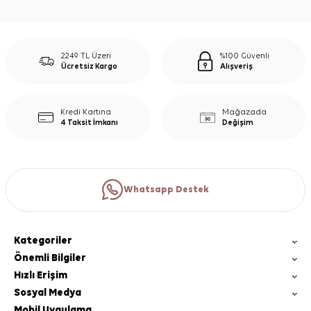
2249 TL Üzeri
%100 Güvenli
Ücretsiz Kargo
Alışveriş
Kredi Kartına
Mağazada
4 Taksit İmkanı
Değişim
Whatsapp Destek
Kategoriler
Önemli Bilgiler
Hızlı Erişim
Sosyal Medya
Mobil Uygulama