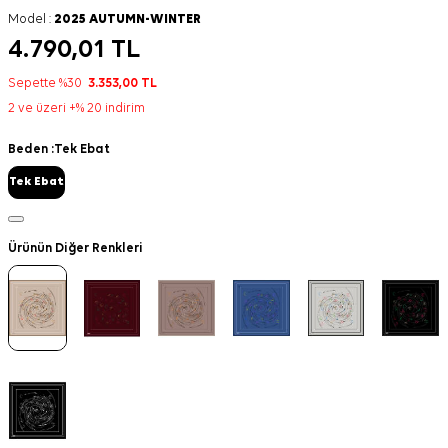
Model :
2025 AUTUMN-WINTER
4.790,01
TL
Sepette %30
3.353,00
TL
2 ve üzeri +% 20 indirim
Beden :
Tek Ebat
Tek Ebat
Ürünün Diğer Renkleri