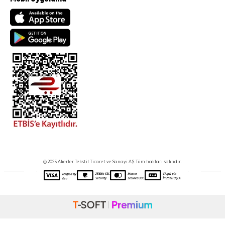
© 2025 Akerler Tekstil Ticaret ve Sanayi A.Ş. Tüm hakları saklıdır.