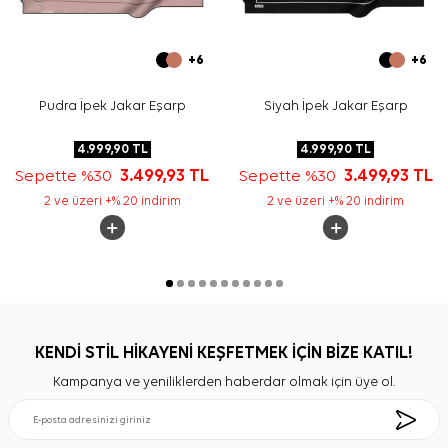
+6
+6
Pudra İpek Jakar Eşarp
Siyah İpek Jakar Eşarp
4.999,90
TL
4.999,90
TL
Sepette %30
3.499,93
TL
Sepette %30
3.499,93
TL
2 ve üzeri +% 20 indirim
2 ve üzeri +% 20 indirim
KENDİ STİL HİKAYENİ KEŞFETMEK İÇİN BİZE KATIL!
Kampanya ve yeniliklerden haberdar olmak için üye ol.