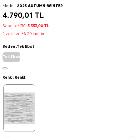
Model :
2025 AUTUMN-WINTER
4.790,01
TL
Sepette %30
3.353,00
TL
2 ve üzeri +% 20 indirim
Beden :
Tek Ebat
Tek Ebat
Renk :
Renkli