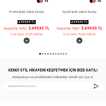
+6
+6
Pudra İpek Jakar Eşarp
Siyah İpek Jakar Eşarp
4.999,90
TL
4.999,90
TL
Sepette %30
3.499,93
TL
Sepette %30
3.499,93
TL
2 ve üzeri +% 20 indirim
2 ve üzeri +% 20 indirim
KENDİ STİL HİKAYENİ KEŞFETMEK İÇİN BİZE KATIL!
Kampanya ve yeniliklerden haberdar olmak için üye ol.