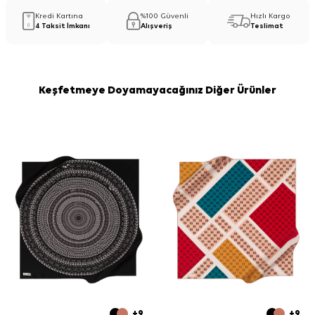
Kredi Kartına
%100 Güvenli
Hızlı Kargo
4 Taksit İmkanı
Alışveriş
Teslimat
Keşfetmeye Doyamayacağınız Diğer Ürünler
+9
+9