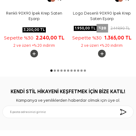
Renkli 90X90 İpek Krep Saten
Logo Desenli 90X90 İpek Krep
Eşarp
Saten Eşarp
20
1.950,00
TL
2.449,90
TL
%
3.200,00
TL
Sepette %30
2.240,00
TL
Sepette %30
1.365,00
TL
2 ve üzeri +% 20 indirim
2 ve üzeri +% 20 indirim
KENDİ STİL HİKAYENİ KEŞFETMEK İÇİN BİZE KATIL!
Kampanya ve yeniliklerden haberdar olmak için üye ol.