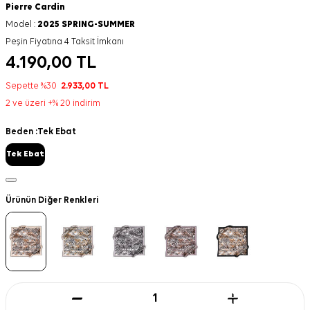
Pierre Cardin
Model :
2025 SPRING-SUMMER
Peşin Fiyatına 4 Taksit İmkanı
4.190,00
TL
Sepette %30
2.933,00
TL
2 ve üzeri +% 20 indirim
Beden :
Tek Ebat
Tek Ebat
Ürünün Diğer Renkleri