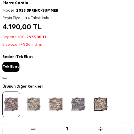
Pierre Cardin
Model :
2025 SPRING-SUMMER
Peşin Fiyatına 4 Taksit İmkanı
4.190,00
TL
Sepette %30
2.933,00
TL
2 ve üzeri +% 20 indirim
Beden :
Tek Ebat
Tek Ebat
Ürünün Diğer Renkleri