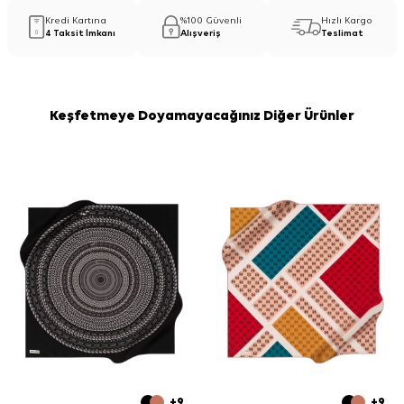
Kredi Kartına
%100 Güvenli
Hızlı Kargo
4 Taksit İmkanı
Alışveriş
Teslimat
Keşfetmeye Doyamayacağınız Diğer Ürünler
+9
+9