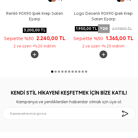
Renkli 90X90 İpek Krep Saten
Logo Desenli 90X90 İpek Krep
Eşarp
Saten Eşarp
20
1.950,00
TL
2.449,90
TL
%
3.200,00
TL
Sepette %30
2.240,00
TL
Sepette %30
1.365,00
TL
2 ve üzeri +% 20 indirim
2 ve üzeri +% 20 indirim
KENDİ STİL HİKAYENİ KEŞFETMEK İÇİN BİZE KATIL!
Kampanya ve yeniliklerden haberdar olmak için üye ol.