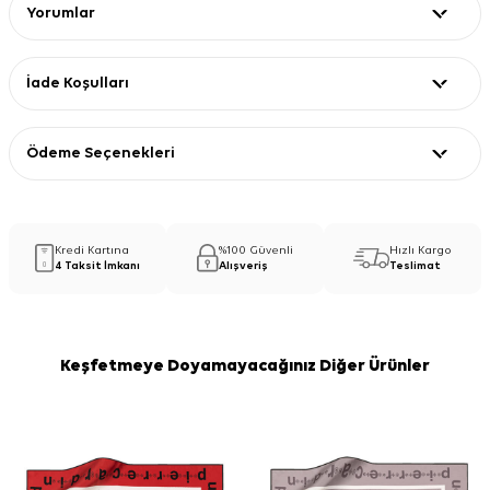
Yorumlar
İade Koşulları
Ödeme Seçenekleri
Kredi Kartına
%100 Güvenli
Hızlı Kargo
4 Taksit İmkanı
Alışveriş
Teslimat
Keşfetmeye Doyamayacağınız Diğer Ürünler