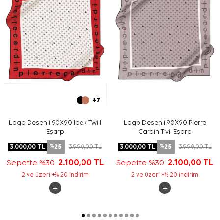
+7
Logo Desenli 90X90 İpek Twill
Logo Desenli 90X90 Pierre
Eşarp
Cardin Tivil Eşarp
25
25
3.000,00
TL
3.990,00
TL
3.000,00
TL
3.990,00
TL
%
%
Sepette %30
2.100,00
TL
Sepette %30
2.100,00
TL
2 ve üzeri +% 20 indirim
2 ve üzeri +% 20 indirim