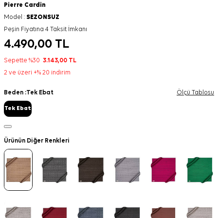
Pierre Cardin
Model :
SEZONSUZ
Peşin Fiyatına 4 Taksit İmkanı
4.490,00
TL
Sepette %30
3.143,00
TL
2 ve üzeri +% 20 indirim
Beden :
Tek Ebat
Ölçü Tablosu
Tek Ebat
Ürünün Diğer Renkleri