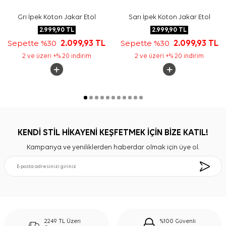
Gri İpek Koton Jakar Etol
Sarı İpek Koton Jakar Etol
2.999,90
TL
2.999,90
TL
Sepette %30
2.099,93
TL
Sepette %30
2.099,93
TL
2 ve üzeri +% 20 indirim
2 ve üzeri +% 20 indirim
KENDİ STİL HİKAYENİ KEŞFETMEK İÇİN BİZE KATIL!
Kampanya ve yeniliklerden haberdar olmak için üye ol.
2249 TL Üzeri
%100 Güvenli