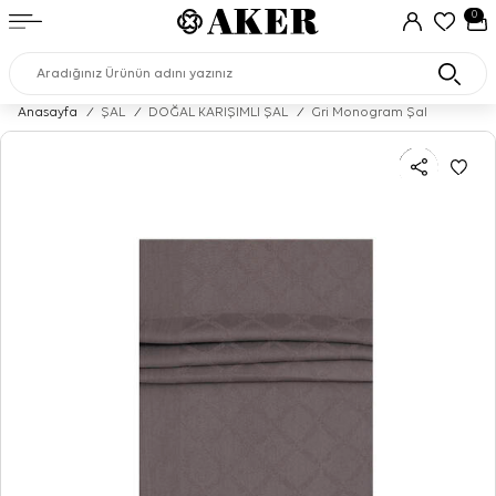
0
Anasayfa
/
ŞAL
/
DOĞAL KARIŞIMLI ŞAL
/
Gri Monogram Şal