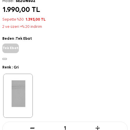
Model :
SEZONSUZ
1.990,00
TL
Sepette %30
1.393,00
TL
2 ve üzeri +% 20 indirim
Beden :
Tek Ebat
Tek Ebat
Renk :
Gri