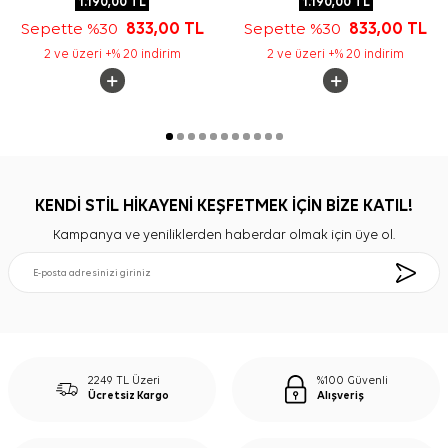
1.190,00
TL
1.190,00
TL
Sepette %30
833,00
TL
Sepette %30
833,00
TL
2 ve üzeri +% 20 indirim
2 ve üzeri +% 20 indirim
KENDİ STİL HİKAYENİ KEŞFETMEK İÇİN BİZE KATIL!
Kampanya ve yeniliklerden haberdar olmak için üye ol.
2249 TL Üzeri
%100 Güvenli
Ücretsiz Kargo
Alışveriş