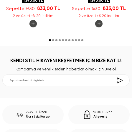
1.190,00
TL
1.190,00
TL
Sepette %30
833,00
TL
Sepette %30
833,00
TL
2 ve üzeri +% 20 indirim
2 ve üzeri +% 20 indirim
KENDİ STİL HİKAYENİ KEŞFETMEK İÇİN BİZE KATIL!
Kampanya ve yeniliklerden haberdar olmak için üye ol.
2249 TL Üzeri
%100 Güvenli
Ücretsiz Kargo
Alışveriş