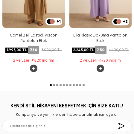
+1
+2
Camel Beli Lastikli Viscon
Lila Klasik Dokuma Pantolon
Pantolon Etek
Etek
50
50
1.995,00
TL
3.990,00
TL
2.245,00
TL
4.490,00
TL
%
%
2 ve üzeri +% 20 indirim
2 ve üzeri +% 20 indirim
KENDİ STİL HİKAYENİ KEŞFETMEK İÇİN BİZE KATIL!
Kampanya ve yeniliklerden haberdar olmak için üye ol.