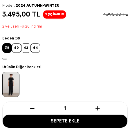
Model :
2024 AUTUMN-WINTER
3.495,00
TL
4.990,00
TL
30
%
İndirim
2 ve üzeri +% 20 indirim
Beden :
38
38
40
42
44
Ürünün Diğer Renkleri
SEPETE EKLE