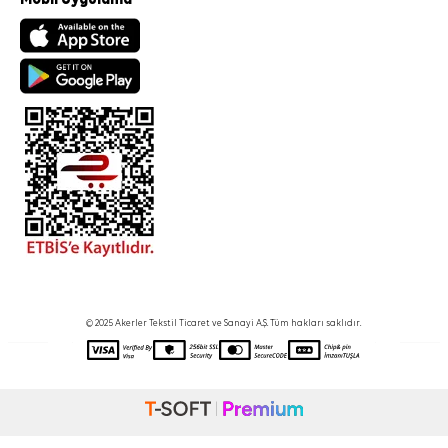
© 2025 Akerler Tekstil Ticaret ve Sanayi A.Ş. Tüm hakları saklıdır.